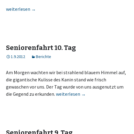
Seniorenfahrt 11. Tag
weiterlesen
→
Seniorenfahrt 10. Tag
1.9.2012
Berichte
Am Morgen wachten wir bei strahlend blauem Himmel auf,
die gigantische Kulisse des Kanin stand wie frisch
gewaschen vor uns. Der Tag wurde von uns ausgenutzt um
Seniorenfahrt 10. Tag
die Gegend zu erkunden.
weiterlesen
→
Seniorenfahrt 9. Tag