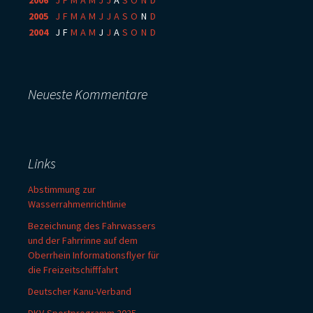
2006
:
J
F
M
A
M
J
J
A
S
O
N
D
2005
:
J
F
M
A
M
J
J
A
S
O
N
D
2004
:
J
F
M
A
M
J
J
A
S
O
N
D
Neueste Kommentare
Links
Abstimmung zur
Wasserrahmenrichtlinie
Bezeichnung des Fahrwassers
und der Fahrrinne auf dem
Oberrhein Informationsflyer für
die Freizeitschifffahrt
Deutscher Kanu-Verband