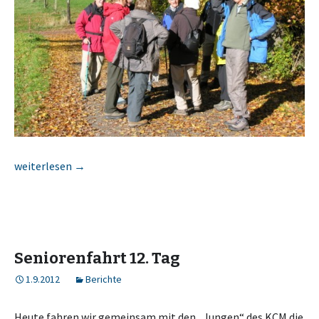
Odenwaldwanderung am 28.10.2012
weiterlesen
→
Seniorenfahrt 12. Tag
1.9.2012
Berichte
Heute fahren wir gemeinsam mit den „Jungen“ des KCM die