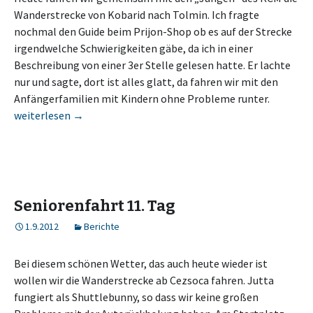
Wanderstrecke von Kobarid nach Tolmin. Ich fragte
nochmal den Guide beim Prijon-Shop ob es auf der Strecke
irgendwelche Schwierigkeiten gäbe, da ich in einer
Beschreibung von einer 3er Stelle gelesen hatte. Er lachte
nur und sagte, dort ist alles glatt, da fahren wir mit den
Anfängerfamilien mit Kindern ohne Probleme runter.
Seniorenfahrt 12. Tag
weiterlesen
→
Seniorenfahrt 11. Tag
1.9.2012
Berichte
Bei diesem schönen Wetter, das auch heute wieder ist
wollen wir die Wanderstrecke ab Cezsoca fahren. Jutta
fungiert als Shuttlebunny, so dass wir keine großen