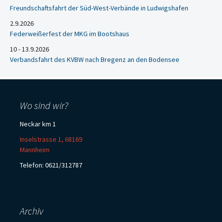
Freundschaftsfahrt der Süd-West-Verbände in Ludwigshafen
2.9.2026
Federweißerfest der MKG im Bootshaus
10 - 13.9.2026
Verbandsfahrt des KVBW nach Bregenz an den Bodensee
Wo sind wir?
Neckar km 1
Inselstrasse 1, 68169
Mannheim
Telefon: 0621/312787
Archiv