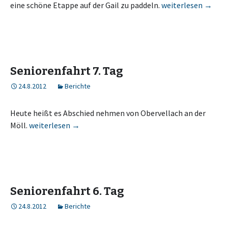
Seniorenfahrt 8. T
eine schöne Etappe auf der Gail zu paddeln.
weiterlesen
→
Seniorenfahrt 7. Tag
24.8.2012
Berichte
Heute heißt es Abschied nehmen von Obervellach an der
Seniorenfahrt 7. Tag
Möll.
weiterlesen
→
Seniorenfahrt 6. Tag
24.8.2012
Berichte