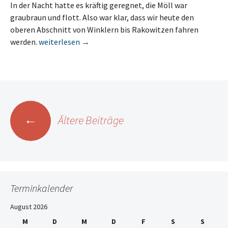
In der Nacht hatte es kräftig geregnet, die Möll war
graubraun und flott. Also war klar, dass wir heute den
oberen Abschnitt von Winklern bis Rakowitzen fahren
Seniorenfahrt 6. Tag
werden.
weiterlesen
→
Beitrags-
←
Ältere Beiträge
Navigation
Terminkalender
August 2026
M
D
M
D
F
S
S