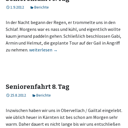
1.9.2012
Berichte
In der Nacht begann der Regen, er trommelte uns in den
Schlaf. Morgens war es nass und kühl, und eigentlich wollte
kaum jemand paddeln gehen. Schließlich beschlossen Gabi,
Armin und Helmut, die geplante Tour auf der Gail in Angriff
Seniorenfahrt 9. Tag
zu nehmen.
weiterlesen
→
Seniorenfahrt 8. Tag
25.8.2012
Berichte
Inzwischen haben wir uns in Obervellach / Gailtal eingelebt.
wie üblich heuer in Kärnten ist bes schon am Morgen sehr
warm. Daher dauert es nicht lange bis wir uns entschließen