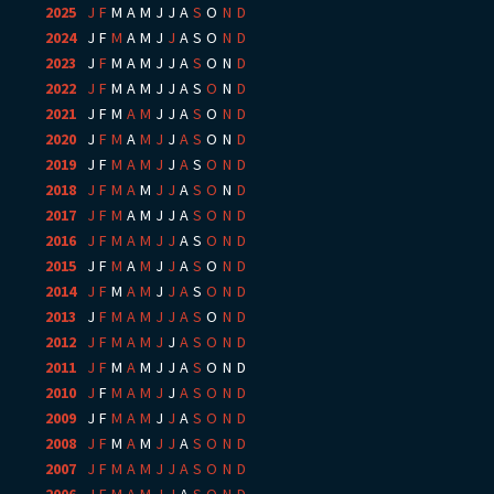
2025
:
J
F
M
A
M
J
J
A
S
O
N
D
2024
:
J
F
M
A
M
J
J
A
S
O
N
D
2023
:
J
F
M
A
M
J
J
A
S
O
N
D
2022
:
J
F
M
A
M
J
J
A
S
O
N
D
2021
:
J
F
M
A
M
J
J
A
S
O
N
D
2020
:
J
F
M
A
M
J
J
A
S
O
N
D
2019
:
J
F
M
A
M
J
J
A
S
O
N
D
2018
:
J
F
M
A
M
J
J
A
S
O
N
D
2017
:
J
F
M
A
M
J
J
A
S
O
N
D
2016
:
J
F
M
A
M
J
J
A
S
O
N
D
2015
:
J
F
M
A
M
J
J
A
S
O
N
D
2014
:
J
F
M
A
M
J
J
A
S
O
N
D
2013
:
J
F
M
A
M
J
J
A
S
O
N
D
2012
:
J
F
M
A
M
J
J
A
S
O
N
D
2011
:
J
F
M
A
M
J
J
A
S
O
N
D
2010
:
J
F
M
A
M
J
J
A
S
O
N
D
2009
:
J
F
M
A
M
J
J
A
S
O
N
D
2008
:
J
F
M
A
M
J
J
A
S
O
N
D
2007
:
J
F
M
A
M
J
J
A
S
O
N
D