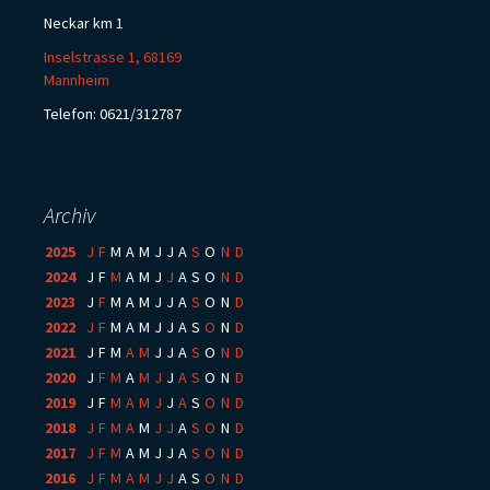
Neckar km 1
Inselstrasse 1, 68169
Mannheim
Telefon: 0621/312787
Archiv
2025
:
J
F
M
A
M
J
J
A
S
O
N
D
2024
:
J
F
M
A
M
J
J
A
S
O
N
D
2023
:
J
F
M
A
M
J
J
A
S
O
N
D
2022
:
J
F
M
A
M
J
J
A
S
O
N
D
2021
:
J
F
M
A
M
J
J
A
S
O
N
D
2020
:
J
F
M
A
M
J
J
A
S
O
N
D
2019
:
J
F
M
A
M
J
J
A
S
O
N
D
2018
:
J
F
M
A
M
J
J
A
S
O
N
D
2017
:
J
F
M
A
M
J
J
A
S
O
N
D
2016
:
J
F
M
A
M
J
J
A
S
O
N
D