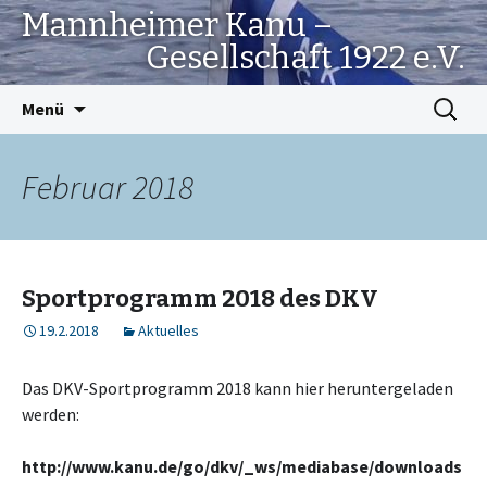
Mannheimer Kanu –
Gesellschaft 1922 e.V.
Springe
Suchen
Menü
zum
nach:
Inhalt
Februar 2018
Sportprogramm 2018 des DKV
19.2.2018
Aktuelles
Das DKV-Sportprogramm 2018 kann hier heruntergeladen
werden:
http://www.kanu.de/go/dkv/_ws/mediabase/downloads