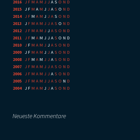
2016
:
J
F
M
A
M
J
J
A
S
O
N
D
2015
:
J
F
M
A
M
J
J
A
S
O
N
D
2014
:
J
F
M
A
M
J
J
A
S
O
N
D
2013
:
J
F
M
A
M
J
J
A
S
O
N
D
2012
:
J
F
M
A
M
J
J
A
S
O
N
D
2011
:
J
F
M
A
M
J
J
A
S
O
N
D
2010
:
J
F
M
A
M
J
J
A
S
O
N
D
2009
:
J
F
M
A
M
J
J
A
S
O
N
D
2008
:
J
F
M
A
M
J
J
A
S
O
N
D
2007
:
J
F
M
A
M
J
J
A
S
O
N
D
2006
:
J
F
M
A
M
J
J
A
S
O
N
D
2005
:
J
F
M
A
M
J
J
A
S
O
N
D
2004
:
J
F
M
A
M
J
J
A
S
O
N
D
Neueste Kommentare