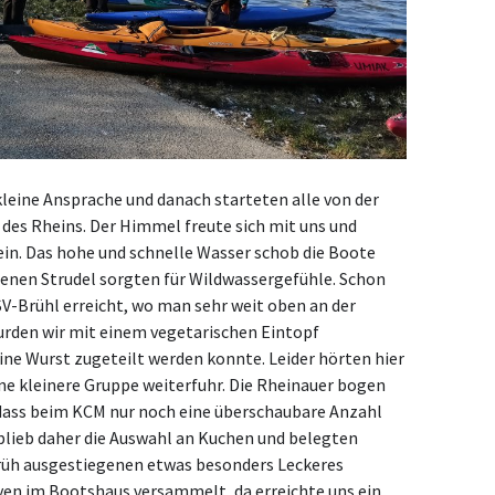
kleine Ansprache und danach starteten alle von der
n des Rheins. Der Himmel freute sich mit uns und
in. Das hohe und schnelle Wasser schob die Boote
denen Strudel sorgten für Wildwassergefühle. Schon
V-Brühl erreicht, wo man sehr weit oben an der
urden wir mit einem vegetarischen Eintopf
ne Wurst zugeteilt werden konnte. Leider hörten hier
eine kleinere Gruppe weiterfuhr. Die Rheinauer bogen
 dass beim KCM nur noch eine überschaubare Anzahl
blieb daher die Auswahl an Kuchen und belegten
früh ausgestiegenen etwas besonders Leckeres
iven im Bootshaus versammelt, da erreichte uns ein