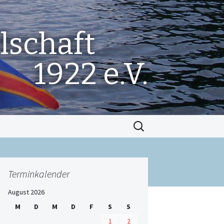
lschaft
1922 e.V.
Suchen
nach:
Terminkalender
August 2026
M
D
M
D
F
S
S
1
2