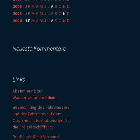
2006
:
J
F
M
A
M
J
J
A
S
O
N
D
2005
:
J
F
M
A
M
J
J
A
S
O
N
D
2004
:
J
F
M
A
M
J
J
A
S
O
N
D
Neueste Kommentare
Links
Abstimmung zur
Wasserrahmenrichtlinie
Bezeichnung des Fahrwassers
und der Fahrrinne auf dem
Oberrhein Informationsflyer für
die Freizeitschifffahrt
Deutscher Kanu-Verband