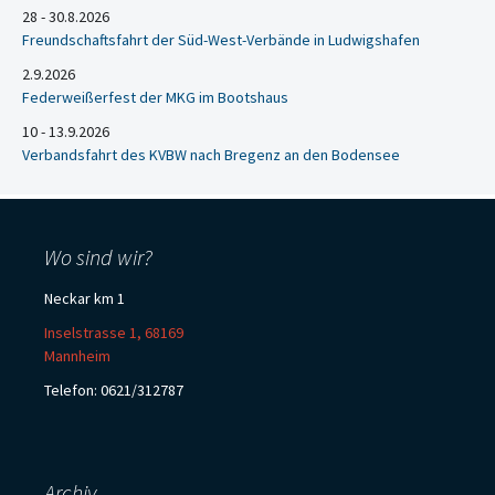
28 - 30.8.2026
Freundschaftsfahrt der Süd-West-Verbände in Ludwigshafen
2.9.2026
Federweißerfest der MKG im Bootshaus
10 - 13.9.2026
Verbandsfahrt des KVBW nach Bregenz an den Bodensee
Wo sind wir?
Neckar km 1
Inselstrasse 1, 68169
Mannheim
Telefon: 0621/312787
Archiv