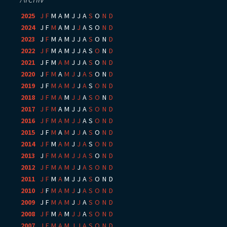
2025
:
J
F
M
A
M
J
J
A
S
O
N
D
2024
:
J
F
M
A
M
J
J
A
S
O
N
D
2023
:
J
F
M
A
M
J
J
A
S
O
N
D
2022
:
J
F
M
A
M
J
J
A
S
O
N
D
2021
:
J
F
M
A
M
J
J
A
S
O
N
D
2020
:
J
F
M
A
M
J
J
A
S
O
N
D
2019
:
J
F
M
A
M
J
J
A
S
O
N
D
2018
:
J
F
M
A
M
J
J
A
S
O
N
D
2017
:
J
F
M
A
M
J
J
A
S
O
N
D
2016
:
J
F
M
A
M
J
J
A
S
O
N
D
2015
:
J
F
M
A
M
J
J
A
S
O
N
D
2014
:
J
F
M
A
M
J
J
A
S
O
N
D
2013
:
J
F
M
A
M
J
J
A
S
O
N
D
2012
:
J
F
M
A
M
J
J
A
S
O
N
D
2011
:
J
F
M
A
M
J
J
A
S
O
N
D
2010
:
J
F
M
A
M
J
J
A
S
O
N
D
2009
:
J
F
M
A
M
J
J
A
S
O
N
D
2008
:
J
F
M
A
M
J
J
A
S
O
N
D
2007
:
J
F
M
A
M
J
J
A
S
O
N
D