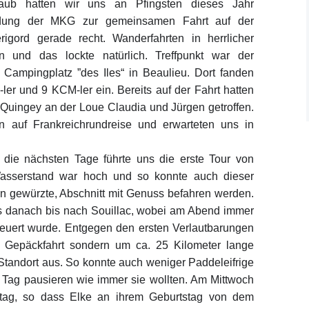
rlaub hatten wir uns an Pfingsten dieses Jahr
ladung der MKG zur gemeinsamen Fahrt auf der
igord gerade recht. Wanderfahrten in herrlicher
n und das lockte natürlich. Treffpunkt war der
 Campingplatz ”des Iles“ in Beaulieu. Dort fanden
er und 9 KCM-ler ein. Bereits auf der Fahrt hatten
Quingey an der Loue Claudia und Jürgen getroffen.
 auf Frankreichrundreise und erwarteten uns in
 die nächsten Tage führte uns die erste Tour von
Wasserstand war hoch und so konnte auch dieser
en gewürzte, Abschnitt mit Genuss befahren werden.
es danach bis nach Souillac, wobei am Abend immer
euert wurde. Entgegen den ersten Verlautbarungen
e Gepäckfahrt sondern um ca. 25 Kilometer lange
tandort aus. So konnte auch weniger Paddeleifrige
n Tag pausieren wie immer sie wollten. Am Mittwoch
ag, so dass Elke an ihrem Geburtstag von dem