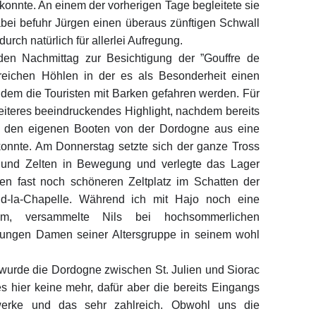
konnte. An einem der vorherigen Tage begleitete sie
bei befuhr Jürgen einen überaus zünftigen Schwall
urch natürlich für allerlei Aufregung.
en Nachmittag zur Besichtigung der ”Gouffre de
lreichen Höhlen in der es als Besonderheit einen
uf dem die Touristen mit Barken gefahren werden. Für
weiteres beeindruckendes Highlight, nachdem bereits
t den eigenen Booten von der Dordogne aus eine
konnte. Am Donnerstag setzte sich der ganze Tross
nd Zelten in Bewegung und verlegte das Lager
n fast noch schöneren Zeltplatz im Schatten der
d-la-Chapelle. Während ich mit Hajo noch eine
ahm, versammelte Nils bei hochsommerlichen
ungen Damen seiner Altersgruppe in seinem wohl
wurde die Dordogne zwischen St. Julien und Siorac
s hier keine mehr, dafür aber die bereits Eingangs
werke und das sehr zahlreich. Obwohl uns die