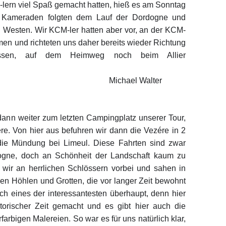
lern viel Spaß gemacht hatten, hieß es am Sonntag
 Kameraden folgten dem Lauf der Dordogne und
h Westen. Wir KCM-ler hatten aber vor, an der KCM-
hmen und richteten uns daher bereits wieder Richtung
ossen, auf dem Heimweg noch beim Allier
auen.
el Walter
dann weiter zum letzten Campingplatz unserer Tour,
re. Von hier aus befuhren wir dann die Vezére in 2
die Mündung bei Limeul. Diese Fahrten sind zwar
dogne, doch an Schönheit der Landschaft kaum zu
n wir an herrlichen Schlössern vorbei und sahen in
n Höhlen und Grotten, die vor langer Zeit bewohnt
sch eines der interessantesten überhaupt, denn hier
orischer Zeit gemacht und es gibt hier auch die
arbigen Malereien. So war es für uns natürlich klar,