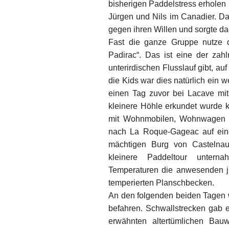
bisherigen Paddelstress erholen 
Jürgen und Nils im Canadier. Da
gegen ihren Willen und sorgte dad
Fast die ganze Gruppe nutze d
Padirac“. Das ist eine der zah
unterirdischen Flusslauf gibt, a
die Kids war dies natürlich ein 
einen Tag zuvor bei Lacave mi
kleinere Höhle erkundet wurde 
mit Wohnmobilen, Wohnwagen u
nach La Roque-Gageac auf eine
mächtigen Burg von Castelnau
kleinere Paddeltour untern
Temperaturen die anwesenden j
temperierten Planschbecken.
An den folgenden beiden Tagen 
befahren. Schwallstrecken gab e
erwähnten altertümlichen Bau