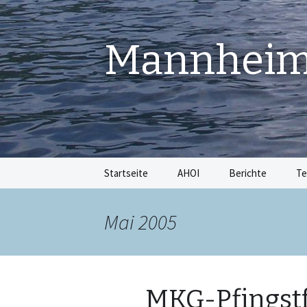
Mannheime
Springe
Startseite
AHOI
Berichte
Te
zum
Inhalt
Mai 2005
MKG-Pfingstf