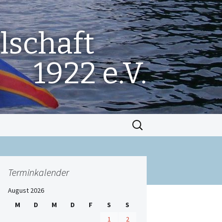
lschaft
1922 e.V.
Suchen
nach:
Terminkalender
August 2026
M
D
M
D
F
S
S
1
2