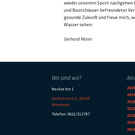
wieder unserem Sport nachgehen k
und Bootshäuser befreundeter Ver
gesunde Zukunft und freue mich, w
Wasser sehen.
Gerhard Maie
r
Wo sind wir?
Arc
202
Neckar km 1
202
Inselstrasse 1, 68169
202
Mannheim
202
Telefon: 0621/312787
202
202
201