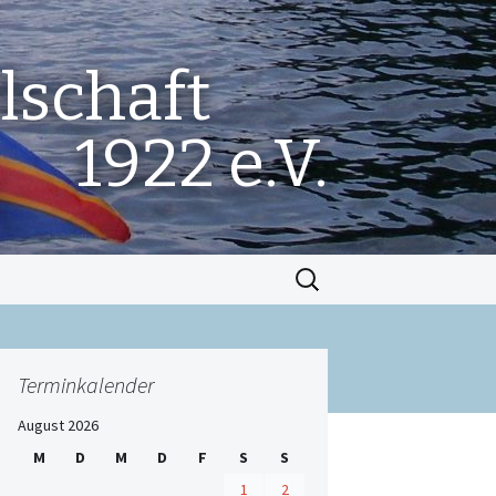
lschaft
1922 e.V.
Suchen
nach:
Terminkalender
August 2026
M
D
M
D
F
S
S
1
2