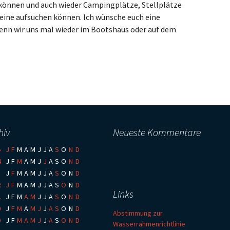
önnen und auch wieder Campingplätze, Stellplätze
eine aufsuchen können. Ich wünsche euch eine
enn wir uns mal wieder im Bootshaus oder auf dem
hiv
Neueste Kommentare
5
:
J
F
M
A
M
J
J
A
S
O
N
D
4
:
J
F
M
A
M
J
J
A
S
O
N
D
3
:
J
F
M
A
M
J
J
A
S
O
N
D
2
:
J
F
M
A
M
J
J
A
S
O
N
D
Links
1
:
J
F
M
A
M
J
J
A
S
O
N
D
0
:
J
F
M
A
M
J
J
A
S
O
N
D
Abstimmung zur
9
:
J
F
M
A
M
J
J
A
S
O
N
D
Wasserrahmenrichtlinie