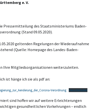
rttemberg e. V.
ie Pressemitteilung des Staatsministeriums Baden-
erordnung (Stand 09.05.2020).
11.05.2020 geltenden Regelungen der Wiederaufnahme
nstehend (Quelle: Homepage des Landes-Baden-
an Ihre Mitgliedsorganisationen weiterzuleiten.
h ist hänge ich sie als pdf an:
regierung_zur_Aenderung_der_Corona-Verordnung
Herunterladen
ert sind hoffen wir auf weitere Erleichterungen
 wichtigen gesundheitlichen Vorkehrungen – endlich