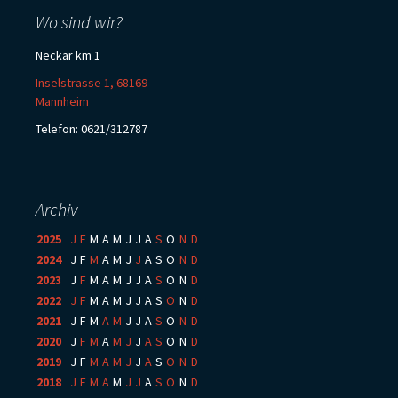
Wo sind wir?
Neckar km 1
Inselstrasse 1, 68169
Mannheim
Telefon: 0621/312787
Archiv
2025
:
J
F
M
A
M
J
J
A
S
O
N
D
2024
:
J
F
M
A
M
J
J
A
S
O
N
D
2023
:
J
F
M
A
M
J
J
A
S
O
N
D
2022
:
J
F
M
A
M
J
J
A
S
O
N
D
2021
:
J
F
M
A
M
J
J
A
S
O
N
D
2020
:
J
F
M
A
M
J
J
A
S
O
N
D
2019
:
J
F
M
A
M
J
J
A
S
O
N
D
2018
:
J
F
M
A
M
J
J
A
S
O
N
D