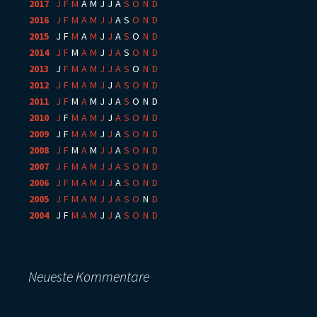
2017
:
J
F
M
A
M
J
J
A
S
O
N
D
2016
:
J
F
M
A
M
J
J
A
S
O
N
D
2015
:
J
F
M
A
M
J
J
A
S
O
N
D
2014
:
J
F
M
A
M
J
J
A
S
O
N
D
2013
:
J
F
M
A
M
J
J
A
S
O
N
D
2012
:
J
F
M
A
M
J
J
A
S
O
N
D
2011
:
J
F
M
A
M
J
J
A
S
O
N
D
2010
:
J
F
M
A
M
J
J
A
S
O
N
D
2009
:
J
F
M
A
M
J
J
A
S
O
N
D
2008
:
J
F
M
A
M
J
J
A
S
O
N
D
2007
:
J
F
M
A
M
J
J
A
S
O
N
D
2006
:
J
F
M
A
M
J
J
A
S
O
N
D
2005
:
J
F
M
A
M
J
J
A
S
O
N
D
2004
:
J
F
M
A
M
J
J
A
S
O
N
D
Neueste Kommentare