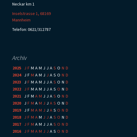
Neckar km 1
Inselstrasse 1, 68169
Mannheim
Telefon: 0621/312787
Archiv
2025
:
J
F
M
A
M
J
J
A
S
O
N
D
2024
:
J
F
M
A
M
J
J
A
S
O
N
D
2023
:
J
F
M
A
M
J
J
A
S
O
N
D
2022
:
J
F
M
A
M
J
J
A
S
O
N
D
2021
:
J
F
M
A
M
J
J
A
S
O
N
D
2020
:
J
F
M
A
M
J
J
A
S
O
N
D
2019
:
J
F
M
A
M
J
J
A
S
O
N
D
2018
:
J
F
M
A
M
J
J
A
S
O
N
D
2017
:
J
F
M
A
M
J
J
A
S
O
N
D
2016
:
J
F
M
A
M
J
J
A
S
O
N
D