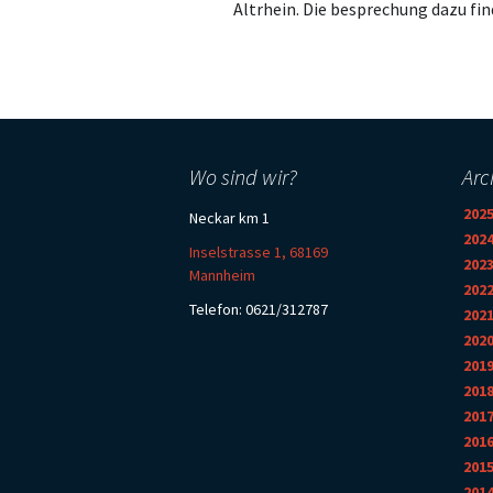
Altrhein. Die besprechung dazu fin
Wo sind wir?
Arc
202
Neckar km 1
202
Inselstrasse 1, 68169
202
Mannheim
202
Telefon: 0621/312787
202
202
201
201
201
201
201
201