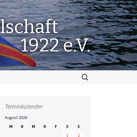
lschaft
1922 e.V.
Suchen
nach:
Terminkalender
August 2026
M
D
M
D
F
S
S
1
2