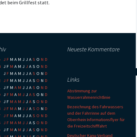
det beim Grillfest statt.
Kooperationsvertrag mit
KCM
hiv
Neueste Kommentare
5
:
J
F
M
A
M
J
J
A
S
O
N
D
4
:
J
F
M
A
M
J
J
A
S
O
N
D
3
:
J
F
M
A
M
J
J
A
S
O
N
D
Links
2
:
J
F
M
A
M
J
J
A
S
O
N
D
1
:
J
F
M
A
M
J
J
A
S
O
N
D
Abstimmung zur
0
:
J
F
M
A
M
J
J
A
S
O
N
D
Wasserrahmenrichtlinie
9
:
J
F
M
A
M
J
J
A
S
O
N
D
Bezeichnung des Fahrwassers
8
:
J
F
M
A
M
J
J
A
S
O
N
D
und der Fahrrinne auf dem
7
:
J
F
M
A
M
J
J
A
S
O
N
D
Oberrhein Informationsflyer für
6
:
J
F
M
A
M
J
J
A
S
O
N
D
die Freizeitschifffahrt
5
:
J
F
M
A
M
J
J
A
S
O
N
D
Deutscher Kanu-Verband
4
:
J
F
M
A
M
J
J
A
S
O
N
D