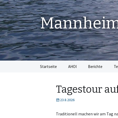
Mannheime
Springe
Startseite
AHOI
Berichte
Te
zum
Inhalt
Tagestour au
23.8.2026
Traditionell machen wir am Tag na