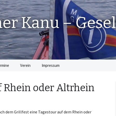
r Kanu – Gesel
rmine
Verein
Impressum
Die Vorstandschaft
f Rhein oder Altrhein
Beiträge
Satzung
ch dem Grillfest eine Tagestour auf dem Rhein oder
Jugendordnung