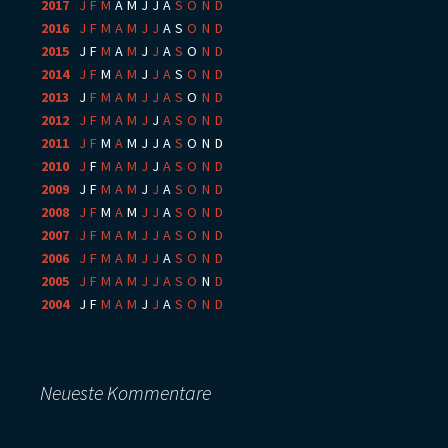
2017
:
J
F
M
A
M
J
J
A
S
O
N
D
2016
:
J
F
M
A
M
J
J
A
S
O
N
D
2015
:
J
F
M
A
M
J
J
A
S
O
N
D
2014
:
J
F
M
A
M
J
J
A
S
O
N
D
2013
:
J
F
M
A
M
J
J
A
S
O
N
D
2012
:
J
F
M
A
M
J
J
A
S
O
N
D
2011
:
J
F
M
A
M
J
J
A
S
O
N
D
2010
:
J
F
M
A
M
J
J
A
S
O
N
D
2009
:
J
F
M
A
M
J
J
A
S
O
N
D
2008
:
J
F
M
A
M
J
J
A
S
O
N
D
2007
:
J
F
M
A
M
J
J
A
S
O
N
D
2006
:
J
F
M
A
M
J
J
A
S
O
N
D
2005
:
J
F
M
A
M
J
J
A
S
O
N
D
2004
:
J
F
M
A
M
J
J
A
S
O
N
D
Neueste Kommentare