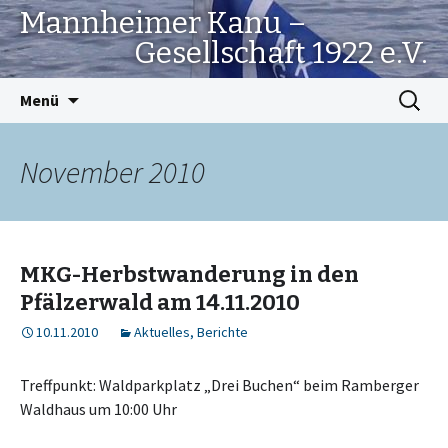
Mannheimer Kanu –
Gesellschaft 1922 e.V.
Springe
Suchen
Menü
zum
nach:
Inhalt
November 2010
MKG-Herbstwanderung in den
Pfälzerwald am 14.11.2010
10.11.2010
Aktuelles
,
Berichte
Treffpunkt: Waldparkplatz „Drei Buchen“ beim Ramberger
Waldhaus um 10:00 Uhr