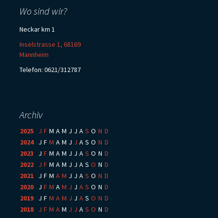
Wo sind wir?
Neckar km 1
Inselstrasse 1, 68169
Mannheim
Telefon: 0621/312787
Archiv
2025
:
J
F
M
A
M
J
J
A
S
O
N
D
2024
:
J
F
M
A
M
J
J
A
S
O
N
D
2023
:
J
F
M
A
M
J
J
A
S
O
N
D
2022
:
J
F
M
A
M
J
J
A
S
O
N
D
2021
:
J
F
M
A
M
J
J
A
S
O
N
D
2020
:
J
F
M
A
M
J
J
A
S
O
N
D
2019
:
J
F
M
A
M
J
J
A
S
O
N
D
2018
:
J
F
M
A
M
J
J
A
S
O
N
D