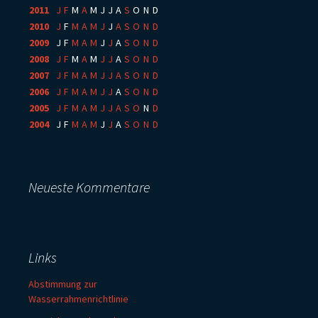
2011
:
J
F
M
A
M
J
J
A
S
O
N
D
2010
:
J
F
M
A
M
J
J
A
S
O
N
D
2009
:
J
F
M
A
M
J
J
A
S
O
N
D
2008
:
J
F
M
A
M
J
J
A
S
O
N
D
2007
:
J
F
M
A
M
J
J
A
S
O
N
D
2006
:
J
F
M
A
M
J
J
A
S
O
N
D
2005
:
J
F
M
A
M
J
J
A
S
O
N
D
2004
:
J
F
M
A
M
J
J
A
S
O
N
D
Neueste Kommentare
Links
Abstimmung zur
Wasserrahmenrichtlinie