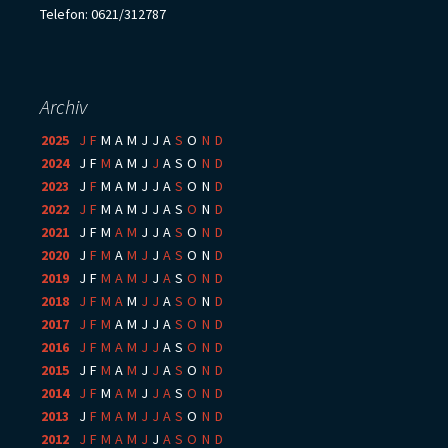
Telefon: 0621/312787
Archiv
2025
:
J
F
M
A
M
J
J
A
S
O
N
D
2024
:
J
F
M
A
M
J
J
A
S
O
N
D
2023
:
J
F
M
A
M
J
J
A
S
O
N
D
2022
:
J
F
M
A
M
J
J
A
S
O
N
D
2021
:
J
F
M
A
M
J
J
A
S
O
N
D
2020
:
J
F
M
A
M
J
J
A
S
O
N
D
2019
:
J
F
M
A
M
J
J
A
S
O
N
D
2018
:
J
F
M
A
M
J
J
A
S
O
N
D
2017
:
J
F
M
A
M
J
J
A
S
O
N
D
2016
:
J
F
M
A
M
J
J
A
S
O
N
D
2015
:
J
F
M
A
M
J
J
A
S
O
N
D
2014
:
J
F
M
A
M
J
J
A
S
O
N
D
2013
:
J
F
M
A
M
J
J
A
S
O
N
D
2012
:
J
F
M
A
M
J
J
A
S
O
N
D