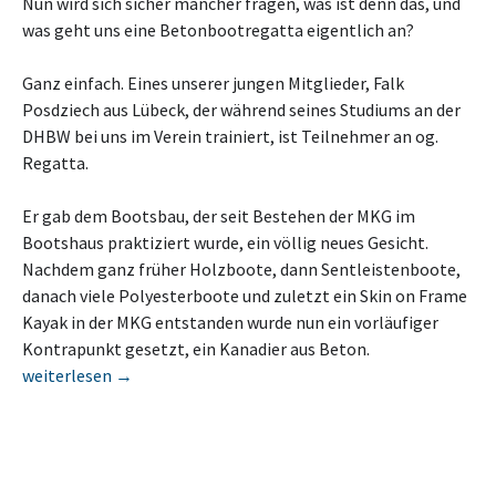
Nun wird sich sicher mancher fragen, was ist denn das, und
was geht uns eine Betonbootregatta eigentlich an?
Ganz einfach. Eines unserer jungen Mitglieder, Falk
Posdziech aus Lübeck, der während seines Studiums an der
DHBW bei uns im Verein trainiert, ist Teilnehmer an og.
Regatta.
Er gab dem Bootsbau, der seit Bestehen der MKG im
Bootshaus praktiziert wurde, ein völlig neues Gesicht.
Nachdem ganz früher Holzboote, dann Sentleistenboote,
danach viele Polyesterboote und zuletzt ein Skin on Frame
Kayak in der MKG entstanden wurde nun ein vorläufiger
Kontrapunkt gesetzt, ein Kanadier aus Beton.
Betonbootregatta in Nürnberg vom 21.-22.06.2013
weiterlesen
→