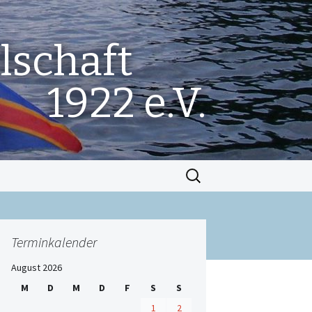
lschaft
1922 e.V.
Suchen
nach:
Terminkalender
August 2026
M
D
M
D
F
S
S
1
2