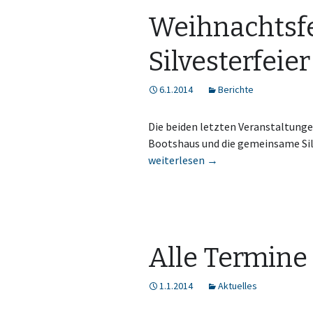
Weihnachtsf
Silvesterfeier
6.1.2014
Berichte
Die beiden letzten Veranstaltunge
Bootshaus und die gemeinsame Sil
Weihnachtsfeier und Silvesterfeier
weiterlesen
→
Alle Termine 
1.1.2014
Aktuelles