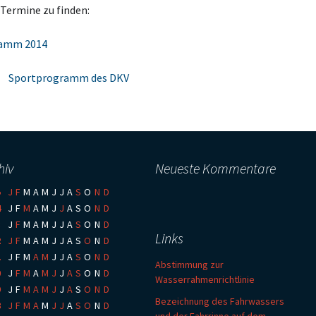
 Termine zu finden:
amm 2014
g;
Sportprogramm des DKV
hiv
Neueste Kommentare
5
:
J
F
M
A
M
J
J
A
S
O
N
D
4
:
J
F
M
A
M
J
J
A
S
O
N
D
3
:
J
F
M
A
M
J
J
A
S
O
N
D
Links
2
:
J
F
M
A
M
J
J
A
S
O
N
D
1
:
J
F
M
A
M
J
J
A
S
O
N
D
Abstimmung zur
0
:
J
F
M
A
M
J
J
A
S
O
N
D
Wasserrahmenrichtlinie
9
:
J
F
M
A
M
J
J
A
S
O
N
D
Bezeichnung des Fahrwassers
8
:
J
F
M
A
M
J
J
A
S
O
N
D