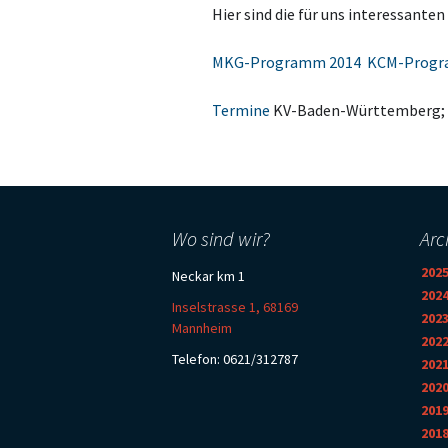
Hier sind die für uns interessanten
MKG-Programm 2014
KCM-Progr
Termine
KV-Baden-Württember
Wo sind wir?
Arc
202
Neckar km 1
202
Inselstrasse 1, 68169
202
Mannheim
202
Telefon: 0621/312787
202
202
201
201