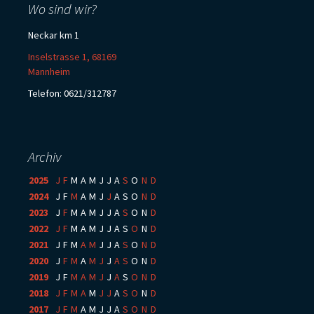
Wo sind wir?
Neckar km 1
Inselstrasse 1, 68169
Mannheim
Telefon: 0621/312787
Archiv
2025
:
J
F
M
A
M
J
J
A
S
O
N
D
2024
:
J
F
M
A
M
J
J
A
S
O
N
D
2023
:
J
F
M
A
M
J
J
A
S
O
N
D
2022
:
J
F
M
A
M
J
J
A
S
O
N
D
2021
:
J
F
M
A
M
J
J
A
S
O
N
D
2020
:
J
F
M
A
M
J
J
A
S
O
N
D
2019
:
J
F
M
A
M
J
J
A
S
O
N
D
2018
:
J
F
M
A
M
J
J
A
S
O
N
D
2017
:
J
F
M
A
M
J
J
A
S
O
N
D