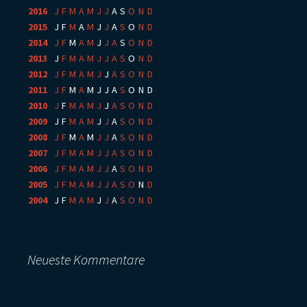
2016
:
J
F
M
A
M
J
J
A
S
O
N
D
2015
:
J
F
M
A
M
J
J
A
S
O
N
D
2014
:
J
F
M
A
M
J
J
A
S
O
N
D
2013
:
J
F
M
A
M
J
J
A
S
O
N
D
2012
:
J
F
M
A
M
J
J
A
S
O
N
D
2011
:
J
F
M
A
M
J
J
A
S
O
N
D
2010
:
J
F
M
A
M
J
J
A
S
O
N
D
2009
:
J
F
M
A
M
J
J
A
S
O
N
D
2008
:
J
F
M
A
M
J
J
A
S
O
N
D
2007
:
J
F
M
A
M
J
J
A
S
O
N
D
2006
:
J
F
M
A
M
J
J
A
S
O
N
D
2005
:
J
F
M
A
M
J
J
A
S
O
N
D
2004
:
J
F
M
A
M
J
J
A
S
O
N
D
Neueste Kommentare