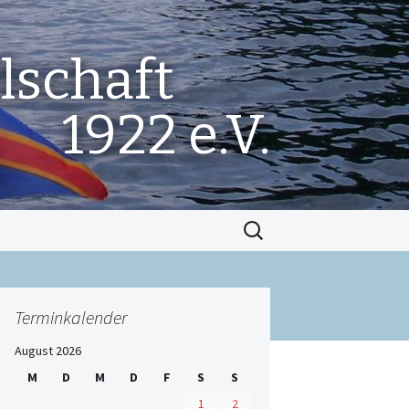
lschaft
1922 e.V.
Suchen
nach:
Terminkalender
August 2026
M
D
M
D
F
S
S
1
2