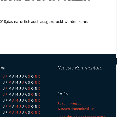
Kooperationsvertrag mit
KCM
2018,das natürlich auch ausgerdruckt werden kann.
hiv
Neueste Kommentare
5
:
J
F
M
A
M
J
J
A
S
O
N
D
4
:
J
F
M
A
M
J
J
A
S
O
N
D
3
:
J
F
M
A
M
J
J
A
S
O
N
D
Links
2
:
J
F
M
A
M
J
J
A
S
O
N
D
1
:
J
F
M
A
M
J
J
A
S
O
N
D
Abstimmung zur
0
:
J
F
M
A
M
J
J
A
S
O
N
D
Wasserrahmenrichtlinie
9
:
J
F
M
A
M
J
J
A
S
O
N
D
Bezeichnung des Fahrwassers