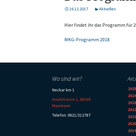
16.12.2017
Aktuelles
Hier findet ihr das Programm für 
MKG-Programm 2018
Wo sind wir?
Arc
202
Neckar km 1
202
Inselstrasse 1, 68169
202
Mannheim
202
Telefon: 0621/312787
202
202
201