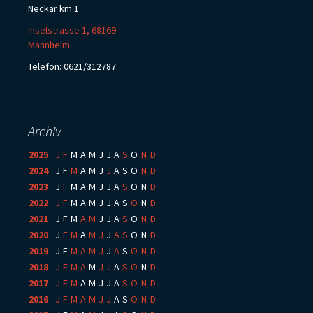
Neckar km 1
Inselstrasse 1, 68169
Mannheim
Telefon: 0621/312787
Archiv
2025
:
J
F
M
A
M
J
J
A
S
O
N
D
2024
:
J
F
M
A
M
J
J
A
S
O
N
D
2023
:
J
F
M
A
M
J
J
A
S
O
N
D
2022
:
J
F
M
A
M
J
J
A
S
O
N
D
2021
:
J
F
M
A
M
J
J
A
S
O
N
D
2020
:
J
F
M
A
M
J
J
A
S
O
N
D
2019
:
J
F
M
A
M
J
J
A
S
O
N
D
2018
:
J
F
M
A
M
J
J
A
S
O
N
D
2017
:
J
F
M
A
M
J
J
A
S
O
N
D
2016
:
J
F
M
A
M
J
J
A
S
O
N
D