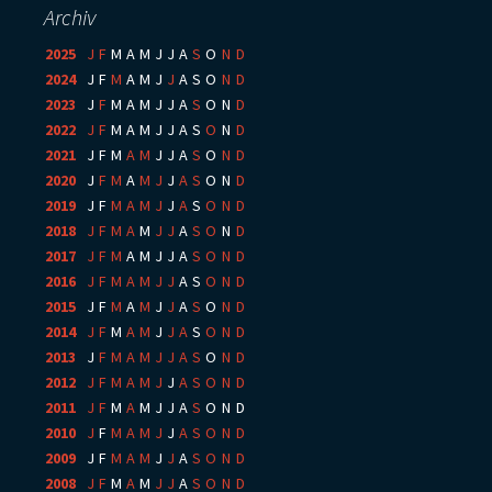
Archiv
2025
:
J
F
M
A
M
J
J
A
S
O
N
D
2024
:
J
F
M
A
M
J
J
A
S
O
N
D
2023
:
J
F
M
A
M
J
J
A
S
O
N
D
2022
:
J
F
M
A
M
J
J
A
S
O
N
D
2021
:
J
F
M
A
M
J
J
A
S
O
N
D
2020
:
J
F
M
A
M
J
J
A
S
O
N
D
2019
:
J
F
M
A
M
J
J
A
S
O
N
D
2018
:
J
F
M
A
M
J
J
A
S
O
N
D
2017
:
J
F
M
A
M
J
J
A
S
O
N
D
2016
:
J
F
M
A
M
J
J
A
S
O
N
D
2015
:
J
F
M
A
M
J
J
A
S
O
N
D
2014
:
J
F
M
A
M
J
J
A
S
O
N
D
2013
:
J
F
M
A
M
J
J
A
S
O
N
D
2012
:
J
F
M
A
M
J
J
A
S
O
N
D
2011
:
J
F
M
A
M
J
J
A
S
O
N
D
2010
:
J
F
M
A
M
J
J
A
S
O
N
D
2009
:
J
F
M
A
M
J
J
A
S
O
N
D
2008
:
J
F
M
A
M
J
J
A
S
O
N
D