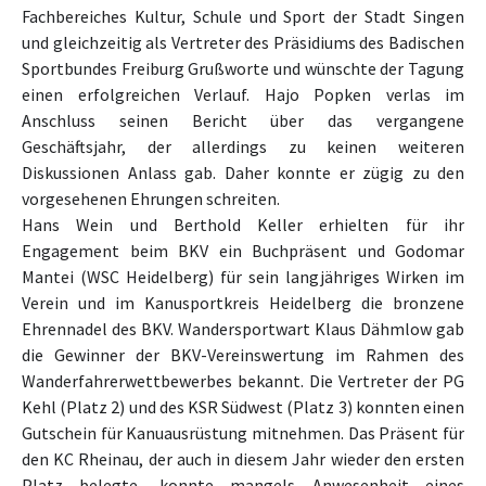
Fachbereiches Kultur, Schule und Sport der Stadt Singen
und gleichzeitig als Vertreter des Präsidiums des Badischen
Sportbundes Freiburg Grußworte und wünschte der Tagung
einen erfolgreichen Verlauf. Hajo Popken verlas im
Anschluss seinen Bericht über das vergangene
Geschäftsjahr, der allerdings zu keinen weiteren
Diskussionen Anlass gab. Daher konnte er zügig zu den
vorgesehenen Ehrungen schreiten.
Hans Wein und Berthold Keller erhielten für ihr
Engagement beim BKV ein Buchpräsent und Godomar
Mantei (WSC Heidelberg) für sein langjähriges Wirken im
Verein und im Kanusportkreis Heidelberg die bronzene
Ehrennadel des BKV. Wandersportwart Klaus Dähmlow gab
die Gewinner der BKV-Vereinswertung im Rahmen des
Wanderfahrerwettbewerbes bekannt. Die Vertreter der PG
Kehl (Platz 2) und des KSR Südwest (Platz 3) konnten einen
Gutschein für Kanuausrüstung mitnehmen. Das Präsent für
den KC Rheinau, der auch in diesem Jahr wieder den ersten
Platz belegte, konnte mangels Anwesenheit eines