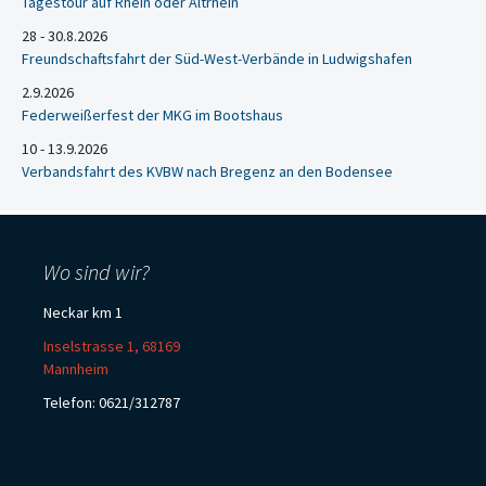
Tagestour auf Rhein oder Altrhein
28 - 30.8.2026
Freundschaftsfahrt der Süd-West-Verbände in Ludwigshafen
2.9.2026
Federweißerfest der MKG im Bootshaus
10 - 13.9.2026
Verbandsfahrt des KVBW nach Bregenz an den Bodensee
Wo sind wir?
Neckar km 1
Inselstrasse 1, 68169
Mannheim
Telefon: 0621/312787