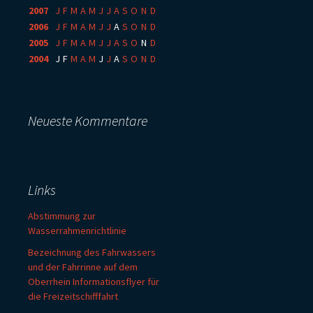
2007
:
J
F
M
A
M
J
J
A
S
O
N
D
2006
:
J
F
M
A
M
J
J
A
S
O
N
D
2005
:
J
F
M
A
M
J
J
A
S
O
N
D
2004
:
J
F
M
A
M
J
J
A
S
O
N
D
Neueste Kommentare
Links
Abstimmung zur
Wasserrahmenrichtlinie
Bezeichnung des Fahrwassers
und der Fahrrinne auf dem
Oberrhein Informationsflyer für
die Freizeitschifffahrt