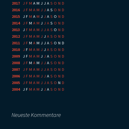
2017
:
J
F
M
A
M
J
J
A
S
O
N
D
2016
:
J
F
M
A
M
J
J
A
S
O
N
D
2015
:
J
F
M
A
M
J
J
A
S
O
N
D
2014
:
J
F
M
A
M
J
J
A
S
O
N
D
2013
:
J
F
M
A
M
J
J
A
S
O
N
D
2012
:
J
F
M
A
M
J
J
A
S
O
N
D
2011
:
J
F
M
A
M
J
J
A
S
O
N
D
2010
:
J
F
M
A
M
J
J
A
S
O
N
D
2009
:
J
F
M
A
M
J
J
A
S
O
N
D
2008
:
J
F
M
A
M
J
J
A
S
O
N
D
2007
:
J
F
M
A
M
J
J
A
S
O
N
D
2006
:
J
F
M
A
M
J
J
A
S
O
N
D
2005
:
J
F
M
A
M
J
J
A
S
O
N
D
2004
:
J
F
M
A
M
J
J
A
S
O
N
D
Neueste Kommentare