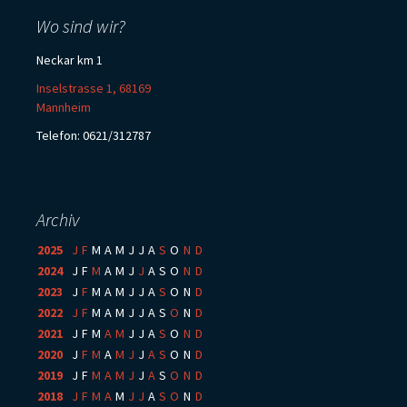
Wo sind wir?
Neckar km 1
Inselstrasse 1, 68169
Mannheim
Telefon: 0621/312787
Archiv
2025
:
J
F
M
A
M
J
J
A
S
O
N
D
2024
:
J
F
M
A
M
J
J
A
S
O
N
D
2023
:
J
F
M
A
M
J
J
A
S
O
N
D
2022
:
J
F
M
A
M
J
J
A
S
O
N
D
2021
:
J
F
M
A
M
J
J
A
S
O
N
D
2020
:
J
F
M
A
M
J
J
A
S
O
N
D
2019
:
J
F
M
A
M
J
J
A
S
O
N
D
2018
:
J
F
M
A
M
J
J
A
S
O
N
D