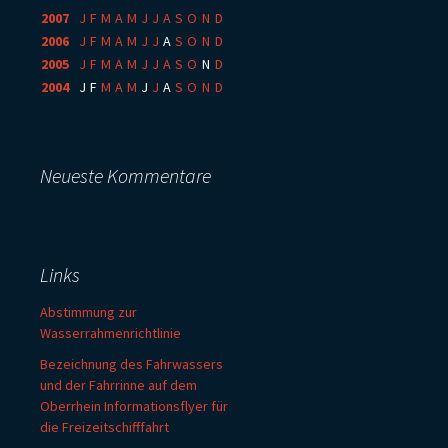
2007
:
J
F
M
A
M
J
J
A
S
O
N
D
2006
:
J
F
M
A
M
J
J
A
S
O
N
D
2005
:
J
F
M
A
M
J
J
A
S
O
N
D
2004
:
J
F
M
A
M
J
J
A
S
O
N
D
Neueste Kommentare
Links
Abstimmung zur
Wasserrahmenrichtlinie
Bezeichnung des Fahrwassers
und der Fahrrinne auf dem
Oberrhein Informationsflyer für
die Freizeitschifffahrt