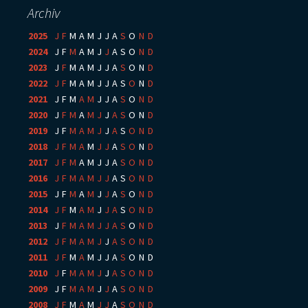
Archiv
2025
:
J
F
M
A
M
J
J
A
S
O
N
D
2024
:
J
F
M
A
M
J
J
A
S
O
N
D
2023
:
J
F
M
A
M
J
J
A
S
O
N
D
2022
:
J
F
M
A
M
J
J
A
S
O
N
D
2021
:
J
F
M
A
M
J
J
A
S
O
N
D
2020
:
J
F
M
A
M
J
J
A
S
O
N
D
2019
:
J
F
M
A
M
J
J
A
S
O
N
D
2018
:
J
F
M
A
M
J
J
A
S
O
N
D
2017
:
J
F
M
A
M
J
J
A
S
O
N
D
2016
:
J
F
M
A
M
J
J
A
S
O
N
D
2015
:
J
F
M
A
M
J
J
A
S
O
N
D
2014
:
J
F
M
A
M
J
J
A
S
O
N
D
2013
:
J
F
M
A
M
J
J
A
S
O
N
D
2012
:
J
F
M
A
M
J
J
A
S
O
N
D
2011
:
J
F
M
A
M
J
J
A
S
O
N
D
2010
:
J
F
M
A
M
J
J
A
S
O
N
D
2009
:
J
F
M
A
M
J
J
A
S
O
N
D
2008
:
J
F
M
A
M
J
J
A
S
O
N
D