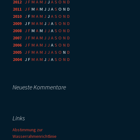
2012
:
J
F
M
A
M
J
J
A
S
O
N
D
2011
:
J
F
M
A
M
J
J
A
S
O
N
D
2010
:
J
F
M
A
M
J
J
A
S
O
N
D
2009
:
J
F
M
A
M
J
J
A
S
O
N
D
2008
:
J
F
M
A
M
J
J
A
S
O
N
D
2007
:
J
F
M
A
M
J
J
A
S
O
N
D
2006
:
J
F
M
A
M
J
J
A
S
O
N
D
2005
:
J
F
M
A
M
J
J
A
S
O
N
D
2004
:
J
F
M
A
M
J
J
A
S
O
N
D
Neueste Kommentare
Links
Abstimmung zur
Wasserrahmenrichtlinie