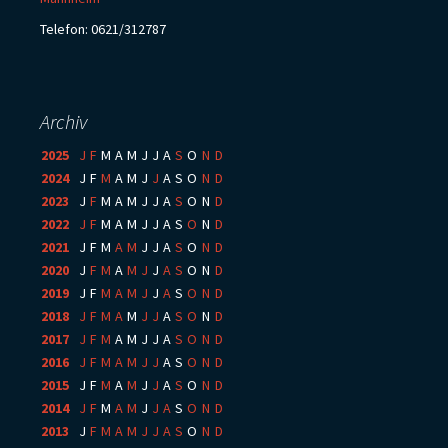
Telefon: 0621/312787
Archiv
2025
:
J
F
M
A
M
J
J
A
S
O
N
D
2024
:
J
F
M
A
M
J
J
A
S
O
N
D
2023
:
J
F
M
A
M
J
J
A
S
O
N
D
2022
:
J
F
M
A
M
J
J
A
S
O
N
D
2021
:
J
F
M
A
M
J
J
A
S
O
N
D
2020
:
J
F
M
A
M
J
J
A
S
O
N
D
2019
:
J
F
M
A
M
J
J
A
S
O
N
D
2018
:
J
F
M
A
M
J
J
A
S
O
N
D
2017
:
J
F
M
A
M
J
J
A
S
O
N
D
2016
:
J
F
M
A
M
J
J
A
S
O
N
D
2015
:
J
F
M
A
M
J
J
A
S
O
N
D
2014
:
J
F
M
A
M
J
J
A
S
O
N
D
2013
:
J
F
M
A
M
J
J
A
S
O
N
D