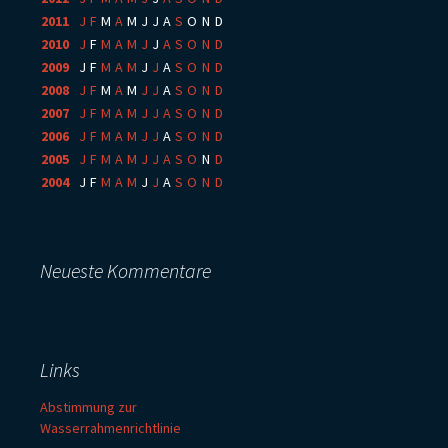
2011
:
J
F
M
A
M
J
J
A
S
O
N
D
2010
:
J
F
M
A
M
J
J
A
S
O
N
D
2009
:
J
F
M
A
M
J
J
A
S
O
N
D
2008
:
J
F
M
A
M
J
J
A
S
O
N
D
2007
:
J
F
M
A
M
J
J
A
S
O
N
D
2006
:
J
F
M
A
M
J
J
A
S
O
N
D
2005
:
J
F
M
A
M
J
J
A
S
O
N
D
2004
:
J
F
M
A
M
J
J
A
S
O
N
D
Neueste Kommentare
Links
Abstimmung zur
Wasserrahmenrichtlinie