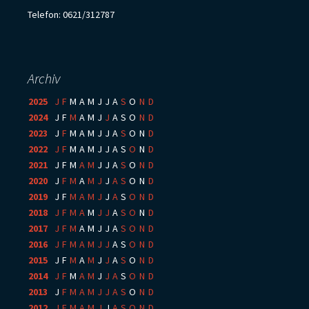
Telefon: 0621/312787
Archiv
2025
:
J
F
M
A
M
J
J
A
S
O
N
D
2024
:
J
F
M
A
M
J
J
A
S
O
N
D
2023
:
J
F
M
A
M
J
J
A
S
O
N
D
2022
:
J
F
M
A
M
J
J
A
S
O
N
D
2021
:
J
F
M
A
M
J
J
A
S
O
N
D
2020
:
J
F
M
A
M
J
J
A
S
O
N
D
2019
:
J
F
M
A
M
J
J
A
S
O
N
D
2018
:
J
F
M
A
M
J
J
A
S
O
N
D
2017
:
J
F
M
A
M
J
J
A
S
O
N
D
2016
:
J
F
M
A
M
J
J
A
S
O
N
D
2015
:
J
F
M
A
M
J
J
A
S
O
N
D
2014
:
J
F
M
A
M
J
J
A
S
O
N
D
2013
:
J
F
M
A
M
J
J
A
S
O
N
D
2012
:
J
F
M
A
M
J
J
A
S
O
N
D