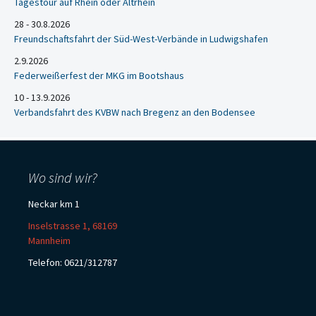
Tagestour auf Rhein oder Altrhein
28 - 30.8.2026
Freundschaftsfahrt der Süd-West-Verbände in Ludwigshafen
2.9.2026
Federweißerfest der MKG im Bootshaus
10 - 13.9.2026
Verbandsfahrt des KVBW nach Bregenz an den Bodensee
Wo sind wir?
Neckar km 1
Inselstrasse 1, 68169
Mannheim
Telefon: 0621/312787