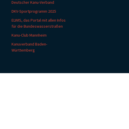
Deutscher Kanu-Verband
DKV-Sportprogramm 2025
ELWIS, das Portal mit allen Infos
für die Bundeswasserstraßen
Kanu-Club Mannheim
Kanuverband Baden-
Württemberg