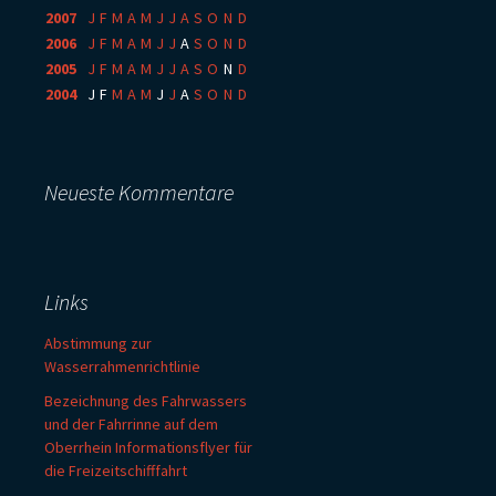
2007
:
J
F
M
A
M
J
J
A
S
O
N
D
2006
:
J
F
M
A
M
J
J
A
S
O
N
D
2005
:
J
F
M
A
M
J
J
A
S
O
N
D
2004
:
J
F
M
A
M
J
J
A
S
O
N
D
Neueste Kommentare
Links
Abstimmung zur
Wasserrahmenrichtlinie
Bezeichnung des Fahrwassers
und der Fahrrinne auf dem
Oberrhein Informationsflyer für
die Freizeitschifffahrt