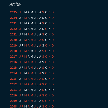
Archiv
2025
:
J
F
M
A
M
J
J
A
S
O
N
D
2024
:
J
F
M
A
M
J
J
A
S
O
N
D
2023
:
J
F
M
A
M
J
J
A
S
O
N
D
2022
:
J
F
M
A
M
J
J
A
S
O
N
D
2021
:
J
F
M
A
M
J
J
A
S
O
N
D
2020
:
J
F
M
A
M
J
J
A
S
O
N
D
2019
:
J
F
M
A
M
J
J
A
S
O
N
D
2018
:
J
F
M
A
M
J
J
A
S
O
N
D
2017
:
J
F
M
A
M
J
J
A
S
O
N
D
2016
:
J
F
M
A
M
J
J
A
S
O
N
D
2015
:
J
F
M
A
M
J
J
A
S
O
N
D
2014
:
J
F
M
A
M
J
J
A
S
O
N
D
2013
:
J
F
M
A
M
J
J
A
S
O
N
D
2012
:
J
F
M
A
M
J
J
A
S
O
N
D
2011
:
J
F
M
A
M
J
J
A
S
O
N
D
2010
:
J
F
M
A
M
J
J
A
S
O
N
D
2009
:
J
F
M
A
M
J
J
A
S
O
N
D
2008
:
J
F
M
A
M
J
J
A
S
O
N
D