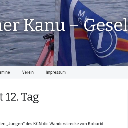
r Kanu – Gesel
rmine
Verein
Impressum
Die Vorstandschaft
 12. Tag
Beiträge
Satzung
en „Jungen“ des KCM die Wanderstrecke von Kobarid
Jugendordnung