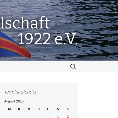
lschaft
1922 e.V.
Suchen
nach:
Terminkalender
August 2026
M
D
M
D
F
S
S
1
2