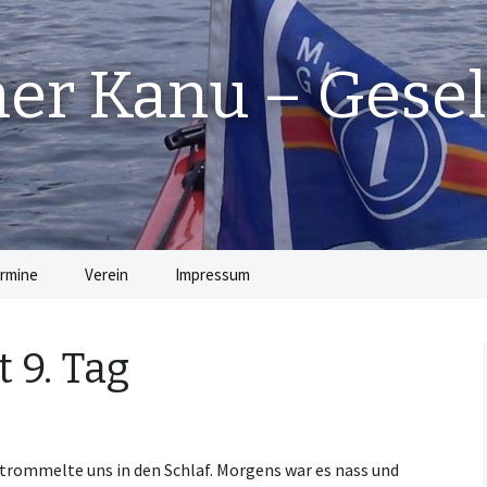
r Kanu – Gesel
rmine
Verein
Impressum
Die Vorstandschaft
 9. Tag
Beiträge
Satzung
 trommelte uns in den Schlaf. Morgens war es nass und
Jugendordnung