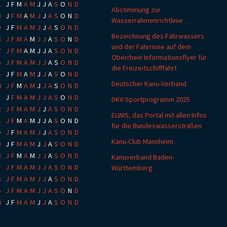
1
:
J
F
M
A
M
J
J
A
S
O
N
D
Abstimmung zur
0
:
J
F
M
A
M
J
J
A
S
O
N
D
Wasserrahmenrichtlinie
9
:
J
F
M
A
M
J
J
A
S
O
N
D
Bezeichnung des Fahrwassers
8
:
J
F
M
A
M
J
J
A
S
O
N
D
und der Fahrrinne auf dem
7
:
J
F
M
A
M
J
J
A
S
O
N
D
Oberrhein Informationsflyer für
6
:
J
F
M
A
M
J
J
A
S
O
N
D
die Freizeitschifffahrt
5
:
J
F
M
A
M
J
J
A
S
O
N
D
Deutscher Kanu-Verband
4
:
J
F
M
A
M
J
J
A
S
O
N
D
3
:
J
F
M
A
M
J
J
A
S
O
N
D
DKV-Sportprogramm 2025
2
:
J
F
M
A
M
J
J
A
S
O
N
D
ELWIS, das Portal mit allen Infos
1
:
J
F
M
A
M
J
J
A
S
O
N
D
für die Bundeswasserstraßen
0
:
J
F
M
A
M
J
J
A
S
O
N
D
Kanu-Club Mannheim
9
:
J
F
M
A
M
J
J
A
S
O
N
D
8
:
J
F
M
A
M
J
J
A
S
O
N
D
Kanuverband Baden-
7
:
J
F
M
A
M
J
J
A
S
O
N
D
Württemberg
6
:
J
F
M
A
M
J
J
A
S
O
N
D
5
:
J
F
M
A
M
J
J
A
S
O
N
D
4
:
J
F
M
A
M
J
J
A
S
O
N
D