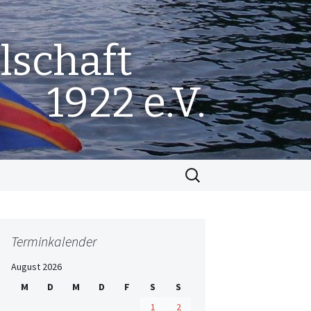
lschaft
1922 e.V.
Suchen
nach:
Terminkalender
August 2026
M
D
M
D
F
S
S
1
2