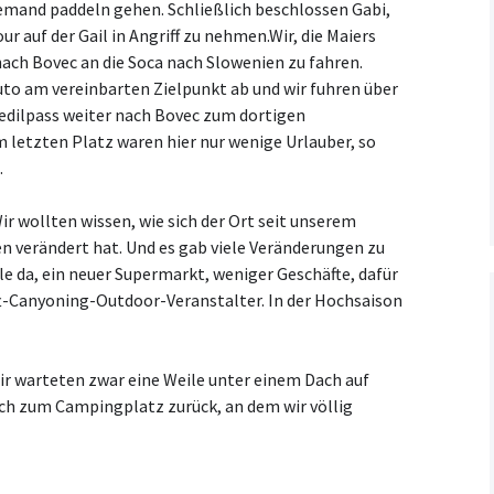
jemand paddeln gehen. Schließlich beschlossen Gabi,
Kooperationsvertrag mit
r auf der Gail in Angriff zu nehmen.
Wir, die Maiers
KCM
nach Bovec an die Soca nach Slowenien zu fahren.
to am vereinbarten Zielpunkt ab und wir fuhren über
redilpass weiter nach Bovec zum dortigen
letzten Platz waren hier nur wenige Urlauber, so
.
ir wollten wissen, wie sich der Ort seit unserem
en verändert hat. Und es gab viele Veränderungen zu
le da, ein neuer Supermarkt, weniger Geschäfte, dafür
ft-Canyoning-Outdoor-Veranstalter. In der Hochsaison
ir warteten zwar eine Weile unter einem Dach auf
och zum Campingplatz zurück, an dem wir völlig