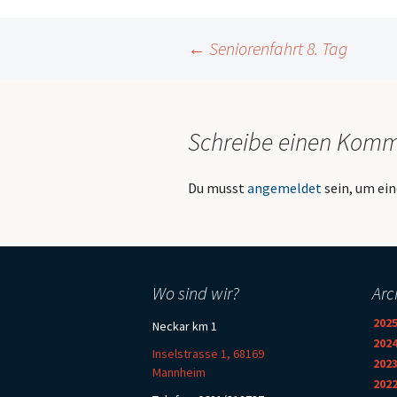
Beitrags-
←
Seniorenfahrt 8. Tag
Navigation
Schreibe einen Kom
Du musst
angemeldet
sein, um e
Wo sind wir?
Arc
202
Neckar km 1
202
Inselstrasse 1, 68169
202
Mannheim
202