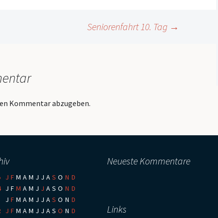
Seniorenfahrt 10. Tag
→
mentar
inen Kommentar abzugeben.
hiv
Neueste Kommentare
5
:
J
F
M
A
M
J
J
A
S
O
N
D
4
:
J
F
M
A
M
J
J
A
S
O
N
D
3
:
J
F
M
A
M
J
J
A
S
O
N
D
Links
2
:
J
F
M
A
M
J
J
A
S
O
N
D