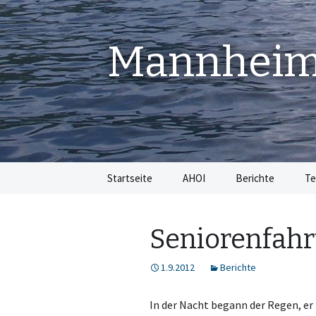
Mannheime
Springe
Startseite
AHOI
Berichte
Te
zum
Inhalt
Seniorenfahrt
1.9.2012
Berichte
In der Nacht begann der Regen, er