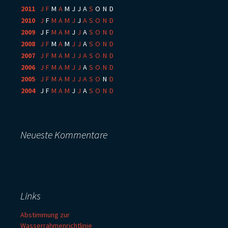
2011
:
J
F
M
A
M
J
J
A
S
O
N
D
2010
:
J
F
M
A
M
J
J
A
S
O
N
D
2009
:
J
F
M
A
M
J
J
A
S
O
N
D
2008
:
J
F
M
A
M
J
J
A
S
O
N
D
2007
:
J
F
M
A
M
J
J
A
S
O
N
D
2006
:
J
F
M
A
M
J
J
A
S
O
N
D
2005
:
J
F
M
A
M
J
J
A
S
O
N
D
2004
:
J
F
M
A
M
J
J
A
S
O
N
D
Neueste Kommentare
Links
Abstimmung zur
Wasserrahmenrichtlinie