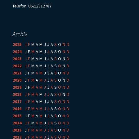
Telefon: 0621/312787
Archiv
2025
:
J
F
M
A
M
J
J
A
S
O
N
D
2024
:
J
F
M
A
M
J
J
A
S
O
N
D
2023
:
J
F
M
A
M
J
J
A
S
O
N
D
2022
:
J
F
M
A
M
J
J
A
S
O
N
D
2021
:
J
F
M
A
M
J
J
A
S
O
N
D
2020
:
J
F
M
A
M
J
J
A
S
O
N
D
2019
:
J
F
M
A
M
J
J
A
S
O
N
D
2018
:
J
F
M
A
M
J
J
A
S
O
N
D
2017
:
J
F
M
A
M
J
J
A
S
O
N
D
2016
:
J
F
M
A
M
J
J
A
S
O
N
D
2015
:
J
F
M
A
M
J
J
A
S
O
N
D
2014
:
J
F
M
A
M
J
J
A
S
O
N
D
2013
:
J
F
M
A
M
J
J
A
S
O
N
D
2012
:
J
F
M
A
M
J
J
A
S
O
N
D