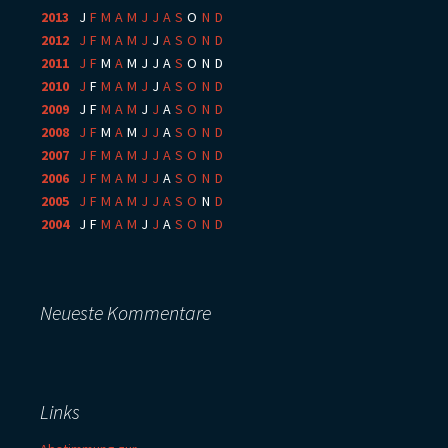
2013
:
J
F
M
A
M
J
J
A
S
O
N
D
2012
:
J
F
M
A
M
J
J
A
S
O
N
D
2011
:
J
F
M
A
M
J
J
A
S
O
N
D
2010
:
J
F
M
A
M
J
J
A
S
O
N
D
2009
:
J
F
M
A
M
J
J
A
S
O
N
D
2008
:
J
F
M
A
M
J
J
A
S
O
N
D
2007
:
J
F
M
A
M
J
J
A
S
O
N
D
2006
:
J
F
M
A
M
J
J
A
S
O
N
D
2005
:
J
F
M
A
M
J
J
A
S
O
N
D
2004
:
J
F
M
A
M
J
J
A
S
O
N
D
Neueste Kommentare
Links