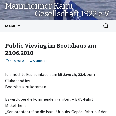
Mannheimer Kanu –
Gesellschaft 1922 e.V.
Springe
Suchen
Menü
zum
nach:
Inhalt
Public Vieving im Bootshaus am
23.06.2010
21.6.2010
Aktuelles
Ich möchte Euch einladen am
Mittwoch, 23.6.
zum
Clubabend ins
Bootshaus zu kommen.
Es wird über die kommenden Fahrten, – BKV-Fahrt
Mittelrhein –
„Seniorenfahrt“ an die Isar – Urlaubs-Gepäckfahrt auf der