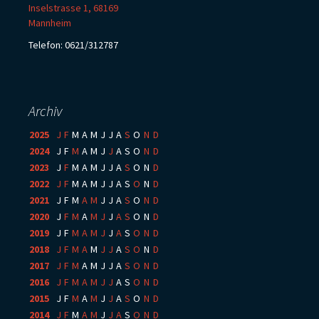
Inselstrasse 1, 68169
Mannheim
Telefon: 0621/312787
Archiv
2025
:
J
F
M
A
M
J
J
A
S
O
N
D
2024
:
J
F
M
A
M
J
J
A
S
O
N
D
2023
:
J
F
M
A
M
J
J
A
S
O
N
D
2022
:
J
F
M
A
M
J
J
A
S
O
N
D
2021
:
J
F
M
A
M
J
J
A
S
O
N
D
2020
:
J
F
M
A
M
J
J
A
S
O
N
D
2019
:
J
F
M
A
M
J
J
A
S
O
N
D
2018
:
J
F
M
A
M
J
J
A
S
O
N
D
2017
:
J
F
M
A
M
J
J
A
S
O
N
D
2016
:
J
F
M
A
M
J
J
A
S
O
N
D
2015
:
J
F
M
A
M
J
J
A
S
O
N
D
2014
:
J
F
M
A
M
J
J
A
S
O
N
D