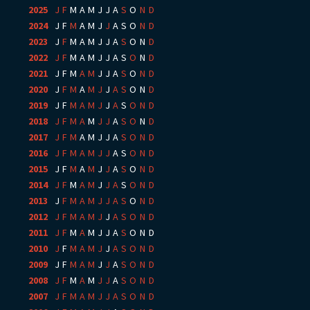
2025
:
J
F
M
A
M
J
J
A
S
O
N
D
2024
:
J
F
M
A
M
J
J
A
S
O
N
D
2023
:
J
F
M
A
M
J
J
A
S
O
N
D
2022
:
J
F
M
A
M
J
J
A
S
O
N
D
2021
:
J
F
M
A
M
J
J
A
S
O
N
D
2020
:
J
F
M
A
M
J
J
A
S
O
N
D
2019
:
J
F
M
A
M
J
J
A
S
O
N
D
2018
:
J
F
M
A
M
J
J
A
S
O
N
D
2017
:
J
F
M
A
M
J
J
A
S
O
N
D
2016
:
J
F
M
A
M
J
J
A
S
O
N
D
2015
:
J
F
M
A
M
J
J
A
S
O
N
D
2014
:
J
F
M
A
M
J
J
A
S
O
N
D
2013
:
J
F
M
A
M
J
J
A
S
O
N
D
2012
:
J
F
M
A
M
J
J
A
S
O
N
D
2011
:
J
F
M
A
M
J
J
A
S
O
N
D
2010
:
J
F
M
A
M
J
J
A
S
O
N
D
2009
:
J
F
M
A
M
J
J
A
S
O
N
D
2008
:
J
F
M
A
M
J
J
A
S
O
N
D
2007
:
J
F
M
A
M
J
J
A
S
O
N
D