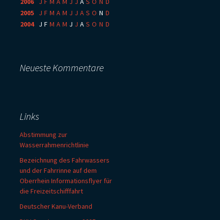
2006
:
J
F
M
A
M
J
J
A
S
O
N
D
2005
:
J
F
M
A
M
J
J
A
S
O
N
D
2004
:
J
F
M
A
M
J
J
A
S
O
N
D
Neueste Kommentare
Links
Abstimmung zur
Wasserrahmenrichtlinie
Bezeichnung des Fahrwassers
und der Fahrrinne auf dem
Oberrhein Informationsflyer für
die Freizeitschifffahrt
Deutscher Kanu-Verband