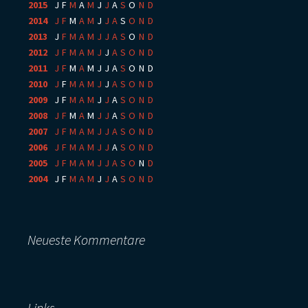
2015
:
J
F
M
A
M
J
J
A
S
O
N
D
2014
:
J
F
M
A
M
J
J
A
S
O
N
D
2013
:
J
F
M
A
M
J
J
A
S
O
N
D
2012
:
J
F
M
A
M
J
J
A
S
O
N
D
2011
:
J
F
M
A
M
J
J
A
S
O
N
D
2010
:
J
F
M
A
M
J
J
A
S
O
N
D
2009
:
J
F
M
A
M
J
J
A
S
O
N
D
2008
:
J
F
M
A
M
J
J
A
S
O
N
D
2007
:
J
F
M
A
M
J
J
A
S
O
N
D
2006
:
J
F
M
A
M
J
J
A
S
O
N
D
2005
:
J
F
M
A
M
J
J
A
S
O
N
D
2004
:
J
F
M
A
M
J
J
A
S
O
N
D
Neueste Kommentare
Links