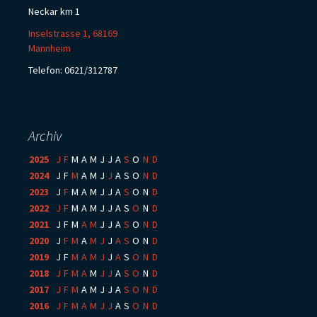
Neckar km 1
Inselstrasse 1, 68169
Mannheim
Telefon: 0621/312787
Archiv
2025
:
J
F
M
A
M
J
J
A
S
O
N
D
2024
:
J
F
M
A
M
J
J
A
S
O
N
D
2023
:
J
F
M
A
M
J
J
A
S
O
N
D
2022
:
J
F
M
A
M
J
J
A
S
O
N
D
2021
:
J
F
M
A
M
J
J
A
S
O
N
D
2020
:
J
F
M
A
M
J
J
A
S
O
N
D
2019
:
J
F
M
A
M
J
J
A
S
O
N
D
2018
:
J
F
M
A
M
J
J
A
S
O
N
D
2017
:
J
F
M
A
M
J
J
A
S
O
N
D
2016
:
J
F
M
A
M
J
J
A
S
O
N
D