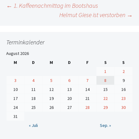
Beitrags-
←
1. Kaffeenachmittag im Bootshaus
Helmut Giese ist verstorben
→
Navigation
Terminkalender
August 2026
M
D
M
D
F
S
S
1
2
3
4
5
6
7
8
9
10
11
12
13
14
15
16
17
18
19
20
21
22
23
24
25
26
27
28
29
30
31
« Juli
Sep. »