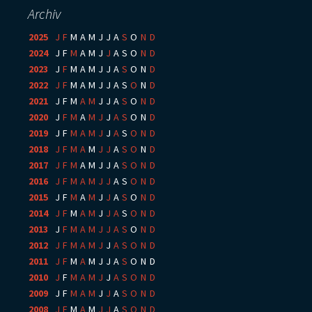
Archiv
2025
:
J
F
M
A
M
J
J
A
S
O
N
D
2024
:
J
F
M
A
M
J
J
A
S
O
N
D
2023
:
J
F
M
A
M
J
J
A
S
O
N
D
2022
:
J
F
M
A
M
J
J
A
S
O
N
D
2021
:
J
F
M
A
M
J
J
A
S
O
N
D
2020
:
J
F
M
A
M
J
J
A
S
O
N
D
2019
:
J
F
M
A
M
J
J
A
S
O
N
D
2018
:
J
F
M
A
M
J
J
A
S
O
N
D
2017
:
J
F
M
A
M
J
J
A
S
O
N
D
2016
:
J
F
M
A
M
J
J
A
S
O
N
D
2015
:
J
F
M
A
M
J
J
A
S
O
N
D
2014
:
J
F
M
A
M
J
J
A
S
O
N
D
2013
:
J
F
M
A
M
J
J
A
S
O
N
D
2012
:
J
F
M
A
M
J
J
A
S
O
N
D
2011
:
J
F
M
A
M
J
J
A
S
O
N
D
2010
:
J
F
M
A
M
J
J
A
S
O
N
D
2009
:
J
F
M
A
M
J
J
A
S
O
N
D
2008
:
J
F
M
A
M
J
J
A
S
O
N
D