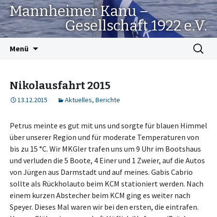
Mannheimer Kanu –
Gesellschaft 1922 e.V.
Springe
Suchen
Menü
zum
nach:
Inhalt
Nikolausfahrt 2015
13.12.2015
Aktuelles
,
Berichte
Petrus meinte es gut mit uns und sorgte für blauen Himmel
über unserer Region und für moderate Temperaturen von
bis zu 15 °C. Wir MKGler trafen uns um 9 Uhr im Bootshaus
und verluden die 5 Boote, 4 Einer und 1 Zweier, auf die Autos
von Jürgen aus Darmstadt und auf meines. Gabis Cabrio
sollte als Rückholauto beim KCM stationiert werden. Nach
einem kurzen Abstecher beim KCM ging es weiter nach
Speyer. Dieses Mal waren wir bei den ersten, die eintrafen.