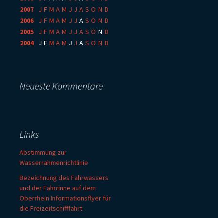
2007
:
J
F
M
A
M
J
J
A
S
O
N
D
2006
:
J
F
M
A
M
J
J
A
S
O
N
D
2005
:
J
F
M
A
M
J
J
A
S
O
N
D
2004
:
J
F
M
A
M
J
J
A
S
O
N
D
Neueste Kommentare
Links
Abstimmung zur
Wasserrahmenrichtlinie
Bezeichnung des Fahrwassers
und der Fahrrinne auf dem
Oberrhein Informationsflyer für
die Freizeitschifffahrt