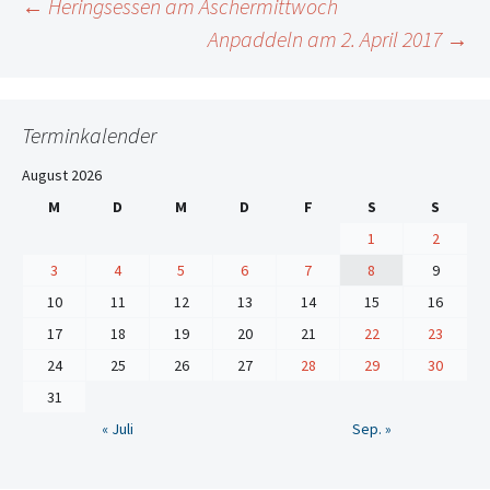
Beitrags-
←
Heringsessen am Aschermittwoch
Anpaddeln am 2. April 2017
→
Navigation
Terminkalender
August 2026
M
D
M
D
F
S
S
1
2
3
4
5
6
7
8
9
10
11
12
13
14
15
16
17
18
19
20
21
22
23
24
25
26
27
28
29
30
31
« Juli
Sep. »