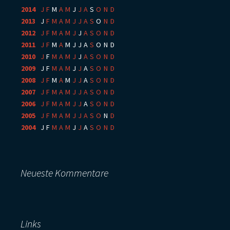
2014
:
J
F
M
A
M
J
J
A
S
O
N
D
2013
:
J
F
M
A
M
J
J
A
S
O
N
D
2012
:
J
F
M
A
M
J
J
A
S
O
N
D
2011
:
J
F
M
A
M
J
J
A
S
O
N
D
2010
:
J
F
M
A
M
J
J
A
S
O
N
D
2009
:
J
F
M
A
M
J
J
A
S
O
N
D
2008
:
J
F
M
A
M
J
J
A
S
O
N
D
2007
:
J
F
M
A
M
J
J
A
S
O
N
D
2006
:
J
F
M
A
M
J
J
A
S
O
N
D
2005
:
J
F
M
A
M
J
J
A
S
O
N
D
2004
:
J
F
M
A
M
J
J
A
S
O
N
D
Neueste Kommentare
Links