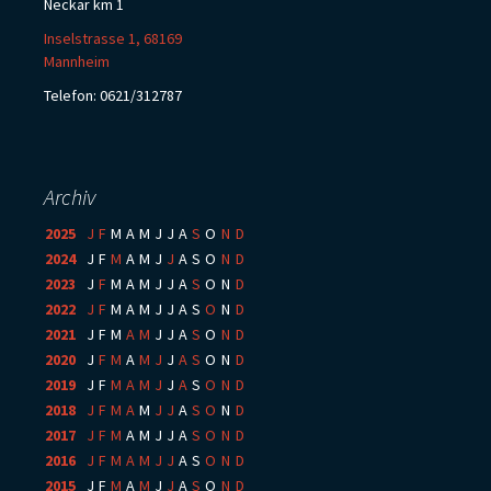
Neckar km 1
Inselstrasse 1, 68169
Mannheim
Telefon: 0621/312787
Archiv
2025
:
J
F
M
A
M
J
J
A
S
O
N
D
2024
:
J
F
M
A
M
J
J
A
S
O
N
D
2023
:
J
F
M
A
M
J
J
A
S
O
N
D
2022
:
J
F
M
A
M
J
J
A
S
O
N
D
2021
:
J
F
M
A
M
J
J
A
S
O
N
D
2020
:
J
F
M
A
M
J
J
A
S
O
N
D
2019
:
J
F
M
A
M
J
J
A
S
O
N
D
2018
:
J
F
M
A
M
J
J
A
S
O
N
D
2017
:
J
F
M
A
M
J
J
A
S
O
N
D
2016
:
J
F
M
A
M
J
J
A
S
O
N
D
2015
:
J
F
M
A
M
J
J
A
S
O
N
D