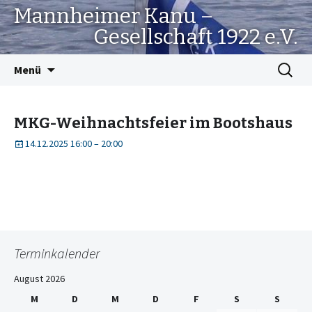
Mannheimer Kanu –
Gesellschaft 1922 e.V.
Springe
Suchen
Menü
zum
nach:
Inhalt
MKG-Weihnachtsfeier im Bootshaus
14.12.2025 16:00
–
20:00
Terminkalender
August 2026
M
D
M
D
F
S
S