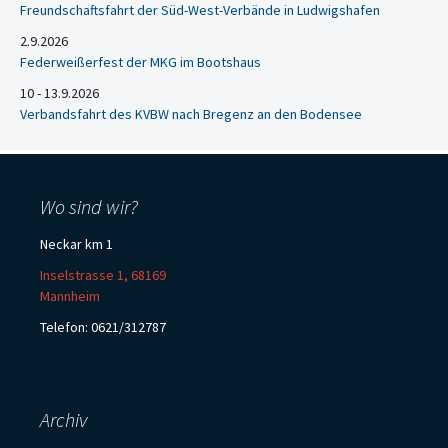
Freundschaftsfahrt der Süd-West-Verbände in Ludwigshafen
2.9.2026
Federweißerfest der MKG im Bootshaus
10 - 13.9.2026
Verbandsfahrt des KVBW nach Bregenz an den Bodensee
Wo sind wir?
Neckar km 1
Inselstrasse 1, 68169
Mannheim
Telefon: 0621/312787
Archiv