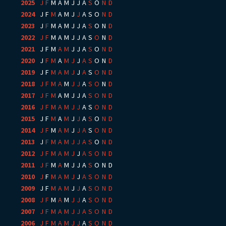
2025
:
J
F
M
A
M
J
J
A
S
O
N
D
2024
:
J
F
M
A
M
J
J
A
S
O
N
D
2023
:
J
F
M
A
M
J
J
A
S
O
N
D
2022
:
J
F
M
A
M
J
J
A
S
O
N
D
2021
:
J
F
M
A
M
J
J
A
S
O
N
D
2020
:
J
F
M
A
M
J
J
A
S
O
N
D
2019
:
J
F
M
A
M
J
J
A
S
O
N
D
2018
:
J
F
M
A
M
J
J
A
S
O
N
D
2017
:
J
F
M
A
M
J
J
A
S
O
N
D
2016
:
J
F
M
A
M
J
J
A
S
O
N
D
2015
:
J
F
M
A
M
J
J
A
S
O
N
D
2014
:
J
F
M
A
M
J
J
A
S
O
N
D
2013
:
J
F
M
A
M
J
J
A
S
O
N
D
2012
:
J
F
M
A
M
J
J
A
S
O
N
D
2011
:
J
F
M
A
M
J
J
A
S
O
N
D
2010
:
J
F
M
A
M
J
J
A
S
O
N
D
2009
:
J
F
M
A
M
J
J
A
S
O
N
D
2008
:
J
F
M
A
M
J
J
A
S
O
N
D
2007
:
J
F
M
A
M
J
J
A
S
O
N
D
2006
:
J
F
M
A
M
J
J
A
S
O
N
D