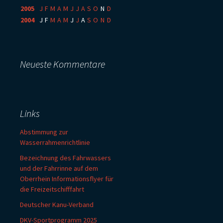
2005
:
J
F
M
A
M
J
J
A
S
O
N
D
2004
:
J
F
M
A
M
J
J
A
S
O
N
D
Neueste Kommentare
Links
Abstimmung zur
Wasserrahmenrichtlinie
Bezeichnung des Fahrwassers
und der Fahrrinne auf dem
Oberrhein Informationsflyer für
die Freizeitschifffahrt
Deutscher Kanu-Verband
DKV-Sportprogramm 2025