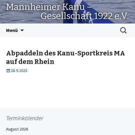
Mannheimer Kanu –
Gesellschaft 1922 e.V.
Springe
Suchen
Menü
zum
nach:
Inhalt
Abpaddeln des Kanu-Sportkreis MA
auf dem Rhein
28.9.2025
Terminkalender
August 2026