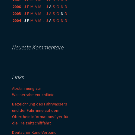
2006
:
J
F
M
A
M
J
J
A
S
O
N
D
2005
:
J
F
M
A
M
J
J
A
S
O
N
D
2004
:
J
F
M
A
M
J
J
A
S
O
N
D
Neueste Kommentare
Links
Abstimmung zur
Wasserrahmenrichtlinie
Bezeichnung des Fahrwassers
und der Fahrrinne auf dem
Oberrhein Informationsflyer für
die Freizeitschifffahrt
Deutscher Kanu-Verband