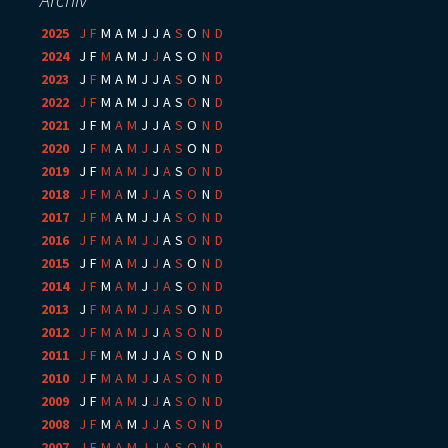
2025
:
J
F
M
A
M
J
J
A
S
O
N
D
2024
:
J
F
M
A
M
J
J
A
S
O
N
D
2023
:
J
F
M
A
M
J
J
A
S
O
N
D
2022
:
J
F
M
A
M
J
J
A
S
O
N
D
2021
:
J
F
M
A
M
J
J
A
S
O
N
D
2020
:
J
F
M
A
M
J
J
A
S
O
N
D
2019
:
J
F
M
A
M
J
J
A
S
O
N
D
2018
:
J
F
M
A
M
J
J
A
S
O
N
D
2017
:
J
F
M
A
M
J
J
A
S
O
N
D
2016
:
J
F
M
A
M
J
J
A
S
O
N
D
2015
:
J
F
M
A
M
J
J
A
S
O
N
D
2014
:
J
F
M
A
M
J
J
A
S
O
N
D
2013
:
J
F
M
A
M
J
J
A
S
O
N
D
2012
:
J
F
M
A
M
J
J
A
S
O
N
D
2011
:
J
F
M
A
M
J
J
A
S
O
N
D
2010
:
J
F
M
A
M
J
J
A
S
O
N
D
2009
:
J
F
M
A
M
J
J
A
S
O
N
D
2008
:
J
F
M
A
M
J
J
A
S
O
N
D
2007
:
J
F
M
A
M
J
J
A
S
O
N
D