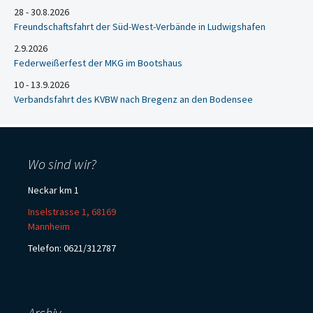
28 - 30.8.2026
Freundschaftsfahrt der Süd-West-Verbände in Ludwigshafen
2.9.2026
Federweißerfest der MKG im Bootshaus
10 - 13.9.2026
Verbandsfahrt des KVBW nach Bregenz an den Bodensee
Wo sind wir?
Neckar km 1
Inselstrasse 1, 68169
Mannheim
Telefon: 0621/312787
Archiv