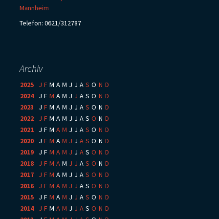
Mannheim
Telefon: 0621/312787
Archiv
2025
:
J
F
M
A
M
J
J
A
S
O
N
D
2024
:
J
F
M
A
M
J
J
A
S
O
N
D
2023
:
J
F
M
A
M
J
J
A
S
O
N
D
2022
:
J
F
M
A
M
J
J
A
S
O
N
D
2021
:
J
F
M
A
M
J
J
A
S
O
N
D
2020
:
J
F
M
A
M
J
J
A
S
O
N
D
2019
:
J
F
M
A
M
J
J
A
S
O
N
D
2018
:
J
F
M
A
M
J
J
A
S
O
N
D
2017
:
J
F
M
A
M
J
J
A
S
O
N
D
2016
:
J
F
M
A
M
J
J
A
S
O
N
D
2015
:
J
F
M
A
M
J
J
A
S
O
N
D
2014
:
J
F
M
A
M
J
J
A
S
O
N
D