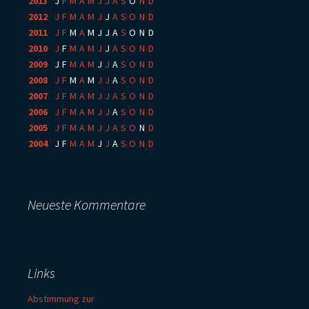
2013
:
J
F
M
A
M
J
J
A
S
O
N
D
2012
:
J
F
M
A
M
J
J
A
S
O
N
D
2011
:
J
F
M
A
M
J
J
A
S
O
N
D
2010
:
J
F
M
A
M
J
J
A
S
O
N
D
2009
:
J
F
M
A
M
J
J
A
S
O
N
D
2008
:
J
F
M
A
M
J
J
A
S
O
N
D
2007
:
J
F
M
A
M
J
J
A
S
O
N
D
2006
:
J
F
M
A
M
J
J
A
S
O
N
D
2005
:
J
F
M
A
M
J
J
A
S
O
N
D
2004
:
J
F
M
A
M
J
J
A
S
O
N
D
Neueste Kommentare
Links
Abstimmung zur