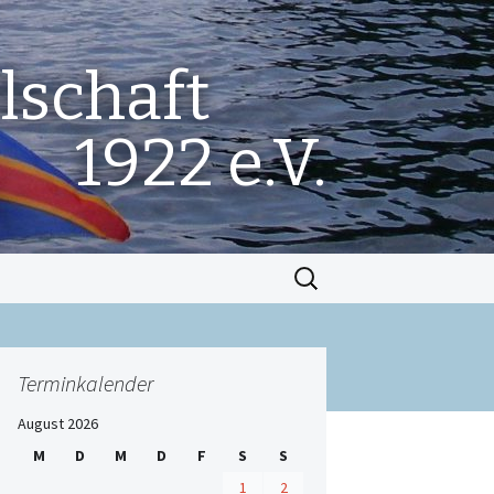
lschaft
1922 e.V.
Suchen
nach:
Terminkalender
August 2026
M
D
M
D
F
S
S
1
2