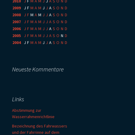
2010
:
J
F
M
A
M
J
J
A
S
O
N
D
2009
:
J
F
M
A
M
J
J
A
S
O
N
D
2008
:
J
F
M
A
M
J
J
A
S
O
N
D
2007
:
J
F
M
A
M
J
J
A
S
O
N
D
2006
:
J
F
M
A
M
J
J
A
S
O
N
D
2005
:
J
F
M
A
M
J
J
A
S
O
N
D
2004
:
J
F
M
A
M
J
J
A
S
O
N
D
Neueste Kommentare
Links
Abstimmung zur
Wasserrahmenrichtlinie
Bezeichnung des Fahrwassers
und der Fahrrinne auf dem