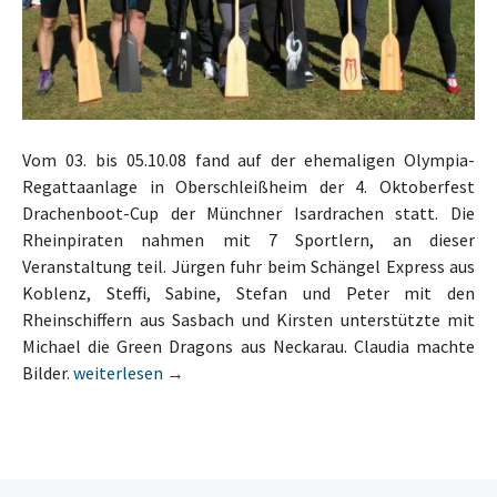
Vom 03. bis 05.10.08 fand auf der ehemaligen Olympia-
Regattaanlage in Oberschleißheim der 4. Oktoberfest
Drachenboot-Cup der Münchner Isardrachen statt. Die
Rheinpiraten nahmen mit 7 Sportlern, an dieser
Veranstaltung teil. Jürgen fuhr beim Schängel Express aus
Koblenz, Steffi, Sabine, Stefan und Peter mit den
Rheinschiffern aus Sasbach und Kirsten unterstützte mit
Michael die Green Dragons aus Neckarau. Claudia machte
Piraten beim Drachenboot-Cup in München
Bilder.
weiterlesen
→