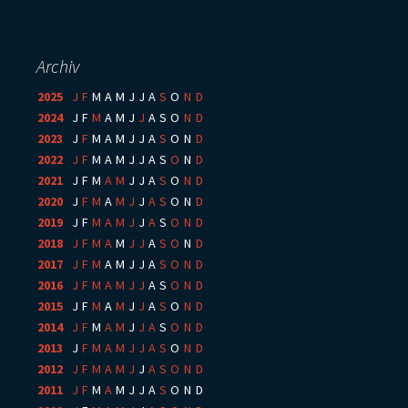
Archiv
2025
:
J
F
M
A
M
J
J
A
S
O
N
D
2024
:
J
F
M
A
M
J
J
A
S
O
N
D
2023
:
J
F
M
A
M
J
J
A
S
O
N
D
2022
:
J
F
M
A
M
J
J
A
S
O
N
D
2021
:
J
F
M
A
M
J
J
A
S
O
N
D
2020
:
J
F
M
A
M
J
J
A
S
O
N
D
2019
:
J
F
M
A
M
J
J
A
S
O
N
D
2018
:
J
F
M
A
M
J
J
A
S
O
N
D
2017
:
J
F
M
A
M
J
J
A
S
O
N
D
2016
:
J
F
M
A
M
J
J
A
S
O
N
D
2015
:
J
F
M
A
M
J
J
A
S
O
N
D
2014
:
J
F
M
A
M
J
J
A
S
O
N
D
2013
:
J
F
M
A
M
J
J
A
S
O
N
D
2012
:
J
F
M
A
M
J
J
A
S
O
N
D
2011
:
J
F
M
A
M
J
J
A
S
O
N
D