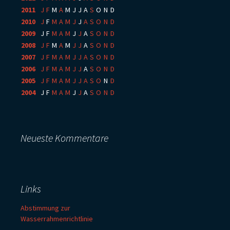
2011
:
J
F
M
A
M
J
J
A
S
O
N
D
2010
:
J
F
M
A
M
J
J
A
S
O
N
D
2009
:
J
F
M
A
M
J
J
A
S
O
N
D
2008
:
J
F
M
A
M
J
J
A
S
O
N
D
2007
:
J
F
M
A
M
J
J
A
S
O
N
D
2006
:
J
F
M
A
M
J
J
A
S
O
N
D
2005
:
J
F
M
A
M
J
J
A
S
O
N
D
2004
:
J
F
M
A
M
J
J
A
S
O
N
D
Neueste Kommentare
Links
Abstimmung zur
Wasserrahmenrichtlinie