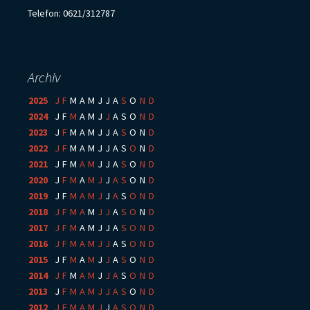
Telefon: 0621/312787
Archiv
2025
:
J
F
M
A
M
J
J
A
S
O
N
D
2024
:
J
F
M
A
M
J
J
A
S
O
N
D
2023
:
J
F
M
A
M
J
J
A
S
O
N
D
2022
:
J
F
M
A
M
J
J
A
S
O
N
D
2021
:
J
F
M
A
M
J
J
A
S
O
N
D
2020
:
J
F
M
A
M
J
J
A
S
O
N
D
2019
:
J
F
M
A
M
J
J
A
S
O
N
D
2018
:
J
F
M
A
M
J
J
A
S
O
N
D
2017
:
J
F
M
A
M
J
J
A
S
O
N
D
2016
:
J
F
M
A
M
J
J
A
S
O
N
D
2015
:
J
F
M
A
M
J
J
A
S
O
N
D
2014
:
J
F
M
A
M
J
J
A
S
O
N
D
2013
:
J
F
M
A
M
J
J
A
S
O
N
D
2012
:
J
F
M
A
M
J
J
A
S
O
N
D