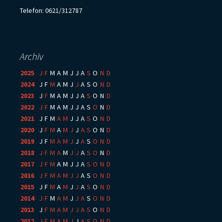
Telefon: 0621/312787
Archiv
2025
:
J
F
M
A
M
J
J
A
S
O
N
D
2024
:
J
F
M
A
M
J
J
A
S
O
N
D
2023
:
J
F
M
A
M
J
J
A
S
O
N
D
2022
:
J
F
M
A
M
J
J
A
S
O
N
D
2021
:
J
F
M
A
M
J
J
A
S
O
N
D
2020
:
J
F
M
A
M
J
J
A
S
O
N
D
2019
:
J
F
M
A
M
J
J
A
S
O
N
D
2018
:
J
F
M
A
M
J
J
A
S
O
N
D
2017
:
J
F
M
A
M
J
J
A
S
O
N
D
2016
:
J
F
M
A
M
J
J
A
S
O
N
D
2015
:
J
F
M
A
M
J
J
A
S
O
N
D
2014
:
J
F
M
A
M
J
J
A
S
O
N
D
2013
:
J
F
M
A
M
J
J
A
S
O
N
D
2012
:
J
F
M
A
M
J
J
A
S
O
N
D