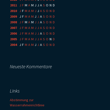
2011
:
J
F
M
A
M
J
J
A
S
O
N
D
2010
:
J
F
M
A
M
J
J
A
S
O
N
D
2009
:
J
F
M
A
M
J
J
A
S
O
N
D
2008
:
J
F
M
A
M
J
J
A
S
O
N
D
2007
:
J
F
M
A
M
J
J
A
S
O
N
D
2006
:
J
F
M
A
M
J
J
A
S
O
N
D
2005
:
J
F
M
A
M
J
J
A
S
O
N
D
2004
:
J
F
M
A
M
J
J
A
S
O
N
D
Neueste Kommentare
Links
Abstimmung zur
Wasserrahmenrichtlinie