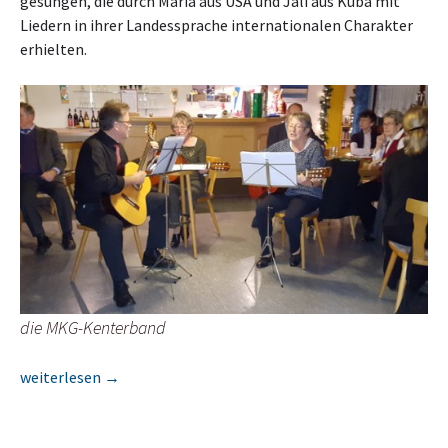
gesungen, die durch Maria aus USA und Jali aus Kuba mit
Liedern in ihrer Landessprache internationalen Charakter
erhielten.
die MKG-Kenterband
Weihnachtsfeier der MKG am 19.12.2015
weiterlesen
→