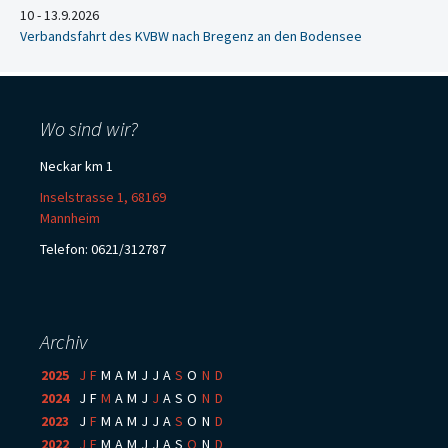
10 - 13.9.2026
Verbandsfahrt des KVBW nach Bregenz an den Bodensee
Wo sind wir?
Neckar km 1
Inselstrasse 1, 68169
Mannheim
Telefon: 0621/312787
Archiv
2025
:
J
F
M
A
M
J
J
A
S
O
N
D
2024
:
J
F
M
A
M
J
J
A
S
O
N
D
2023
:
J
F
M
A
M
J
J
A
S
O
N
D
2022
:
J
F
M
A
M
J
J
A
S
O
N
D