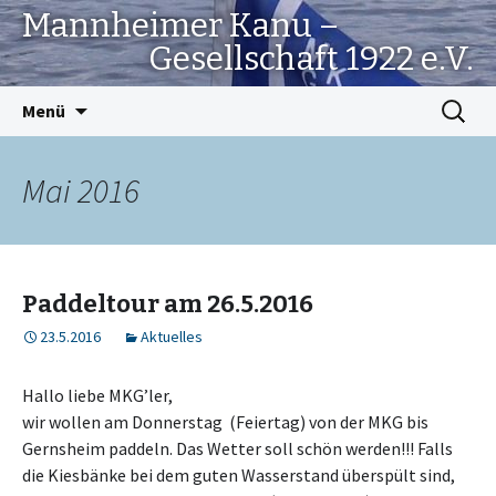
Mannheimer Kanu –
Gesellschaft 1922 e.V.
Springe
Suchen
Menü
zum
nach:
Inhalt
Mai 2016
Paddeltour am 26.5.2016
23.5.2016
Aktuelles
Hallo liebe MKG’ler,
wir wollen am Donnerstag (Feiertag) von der MKG bis
Gernsheim paddeln. Das Wetter soll schön werden!!! Falls
die Kiesbänke bei dem guten Wasserstand überspült sind,