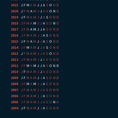
2021
:
J
F
M
A
M
J
J
A
S
O
N
D
2020
:
J
F
M
A
M
J
J
A
S
O
N
D
2019
:
J
F
M
A
M
J
J
A
S
O
N
D
2018
:
J
F
M
A
M
J
J
A
S
O
N
D
2017
:
J
F
M
A
M
J
J
A
S
O
N
D
2016
:
J
F
M
A
M
J
J
A
S
O
N
D
2015
:
J
F
M
A
M
J
J
A
S
O
N
D
2014
:
J
F
M
A
M
J
J
A
S
O
N
D
2013
:
J
F
M
A
M
J
J
A
S
O
N
D
2012
:
J
F
M
A
M
J
J
A
S
O
N
D
2011
:
J
F
M
A
M
J
J
A
S
O
N
D
2010
:
J
F
M
A
M
J
J
A
S
O
N
D
2009
:
J
F
M
A
M
J
J
A
S
O
N
D
2008
:
J
F
M
A
M
J
J
A
S
O
N
D
2007
:
J
F
M
A
M
J
J
A
S
O
N
D
2006
:
J
F
M
A
M
J
J
A
S
O
N
D
2005
:
J
F
M
A
M
J
J
A
S
O
N
D
2004
:
J
F
M
A
M
J
J
A
S
O
N
D