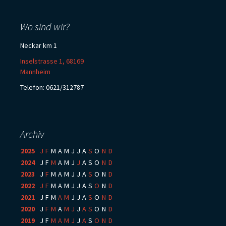
Wo sind wir?
Neckar km 1
Inselstrasse 1, 68169
Mannheim
Telefon: 0621/312787
Archiv
2025
:
J
F
M
A
M
J
J
A
S
O
N
D
2024
:
J
F
M
A
M
J
J
A
S
O
N
D
2023
:
J
F
M
A
M
J
J
A
S
O
N
D
2022
:
J
F
M
A
M
J
J
A
S
O
N
D
2021
:
J
F
M
A
M
J
J
A
S
O
N
D
2020
:
J
F
M
A
M
J
J
A
S
O
N
D
2019
:
J
F
M
A
M
J
J
A
S
O
N
D