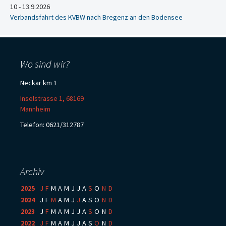
10 - 13.9.2026
Verbandsfahrt des KVBW nach Bregenz an den Bodensee
Wo sind wir?
Neckar km 1
Inselstrasse 1, 68169
Mannheim
Telefon: 0621/312787
Archiv
2025
:
J
F
M
A
M
J
J
A
S
O
N
D
2024
:
J
F
M
A
M
J
J
A
S
O
N
D
2023
:
J
F
M
A
M
J
J
A
S
O
N
D
2022
:
J
F
M
A
M
J
J
A
S
O
N
D