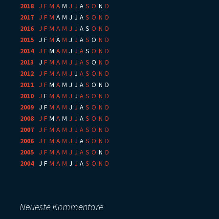
2018
:
J
F
M
A
M
J
J
A
S
O
N
D
2017
:
J
F
M
A
M
J
J
A
S
O
N
D
2016
:
J
F
M
A
M
J
J
A
S
O
N
D
2015
:
J
F
M
A
M
J
J
A
S
O
N
D
2014
:
J
F
M
A
M
J
J
A
S
O
N
D
2013
:
J
F
M
A
M
J
J
A
S
O
N
D
2012
:
J
F
M
A
M
J
J
A
S
O
N
D
2011
:
J
F
M
A
M
J
J
A
S
O
N
D
2010
:
J
F
M
A
M
J
J
A
S
O
N
D
2009
:
J
F
M
A
M
J
J
A
S
O
N
D
2008
:
J
F
M
A
M
J
J
A
S
O
N
D
2007
:
J
F
M
A
M
J
J
A
S
O
N
D
2006
:
J
F
M
A
M
J
J
A
S
O
N
D
2005
:
J
F
M
A
M
J
J
A
S
O
N
D
2004
:
J
F
M
A
M
J
J
A
S
O
N
D
Neueste Kommentare