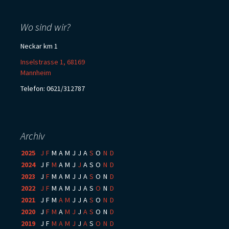
Wo sind wir?
Neckar km 1
Inselstrasse 1, 68169
Mannheim
Telefon: 0621/312787
Archiv
2025
:
J
F
M
A
M
J
J
A
S
O
N
D
2024
:
J
F
M
A
M
J
J
A
S
O
N
D
2023
:
J
F
M
A
M
J
J
A
S
O
N
D
2022
:
J
F
M
A
M
J
J
A
S
O
N
D
2021
:
J
F
M
A
M
J
J
A
S
O
N
D
2020
:
J
F
M
A
M
J
J
A
S
O
N
D
2019
:
J
F
M
A
M
J
J
A
S
O
N
D