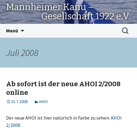
Mannheimer Kanu –
Gesellschaft 1922 e.V.
Springe
Suchen
Menü
zum
nach:
Inhalt
Juli 2008
Ab sofort ist der neue AHOI 2/2008
online
31.7.2008
AHOI
Der neue AHOI ist hier natürlich in Farbe zu sehen:
AHOI
2/2008