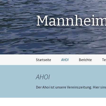
Mannheime
Springe
Startseite
AHOI
Berichte
Te
zum
Inhalt
AHOI
Der Ahoi ist unsere Vereinszeitung. Hier si