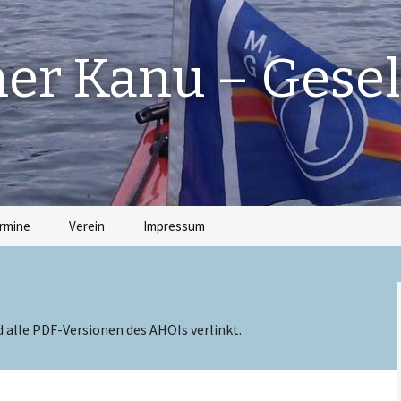
r Kanu – Gesel
rmine
Verein
Impressum
Die Vorstandschaft
Beiträge
nd alle PDF-Versionen des AHOIs verlinkt.
Satzung
Jugendordnung