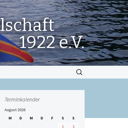
lschaft
1922 e.V.
Suchen
nach:
Terminkalender
August 2026
M
D
M
D
F
S
S
1
2