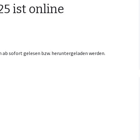
5 ist online
Kooperationsvertrag mit
KCM
nn ab sofort gelesen bzw. heruntergeladen werden.