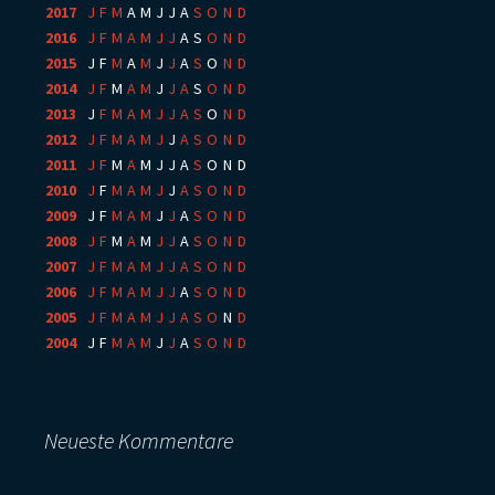
2017
:
J
F
M
A
M
J
J
A
S
O
N
D
2016
:
J
F
M
A
M
J
J
A
S
O
N
D
2015
:
J
F
M
A
M
J
J
A
S
O
N
D
2014
:
J
F
M
A
M
J
J
A
S
O
N
D
2013
:
J
F
M
A
M
J
J
A
S
O
N
D
2012
:
J
F
M
A
M
J
J
A
S
O
N
D
2011
:
J
F
M
A
M
J
J
A
S
O
N
D
2010
:
J
F
M
A
M
J
J
A
S
O
N
D
2009
:
J
F
M
A
M
J
J
A
S
O
N
D
2008
:
J
F
M
A
M
J
J
A
S
O
N
D
2007
:
J
F
M
A
M
J
J
A
S
O
N
D
2006
:
J
F
M
A
M
J
J
A
S
O
N
D
2005
:
J
F
M
A
M
J
J
A
S
O
N
D
2004
:
J
F
M
A
M
J
J
A
S
O
N
D
Neueste Kommentare