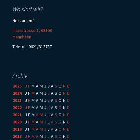
Wo sind wir?
Neckar km 1
Inselstrasse 1, 68169
Mannheim
Telefon: 0621/312787
Archiv
2025
:
J
F
M
A
M
J
J
A
S
O
N
D
2024
:
J
F
M
A
M
J
J
A
S
O
N
D
2023
:
J
F
M
A
M
J
J
A
S
O
N
D
2022
:
J
F
M
A
M
J
J
A
S
O
N
D
2021
:
J
F
M
A
M
J
J
A
S
O
N
D
2020
:
J
F
M
A
M
J
J
A
S
O
N
D
2019
:
J
F
M
A
M
J
J
A
S
O
N
D
2018
:
J
F
M
A
M
J
J
A
S
O
N
D