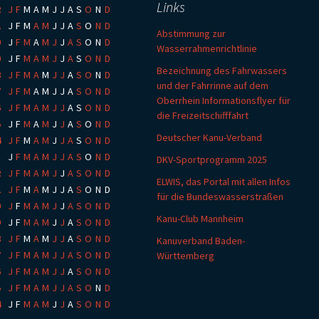
Links
2
:
J
F
M
A
M
J
J
A
S
O
N
D
1
:
J
F
M
A
M
J
J
A
S
O
N
D
Abstimmung zur
0
:
J
F
M
A
M
J
J
A
S
O
N
D
Wasserrahmenrichtlinie
9
:
J
F
M
A
M
J
J
A
S
O
N
D
Bezeichnung des Fahrwassers
8
:
J
F
M
A
M
J
J
A
S
O
N
D
und der Fahrrinne auf dem
7
:
J
F
M
A
M
J
J
A
S
O
N
D
Oberrhein Informationsflyer für
6
:
J
F
M
A
M
J
J
A
S
O
N
D
die Freizeitschifffahrt
5
:
J
F
M
A
M
J
J
A
S
O
N
D
Deutscher Kanu-Verband
4
:
J
F
M
A
M
J
J
A
S
O
N
D
3
:
J
F
M
A
M
J
J
A
S
O
N
D
DKV-Sportprogramm 2025
2
:
J
F
M
A
M
J
J
A
S
O
N
D
ELWIS, das Portal mit allen Infos
1
:
J
F
M
A
M
J
J
A
S
O
N
D
für die Bundeswasserstraßen
0
:
J
F
M
A
M
J
J
A
S
O
N
D
Kanu-Club Mannheim
9
:
J
F
M
A
M
J
J
A
S
O
N
D
8
:
J
F
M
A
M
J
J
A
S
O
N
D
Kanuverband Baden-
7
:
J
F
M
A
M
J
J
A
S
O
N
D
Württemberg
6
:
J
F
M
A
M
J
J
A
S
O
N
D
5
:
J
F
M
A
M
J
J
A
S
O
N
D
4
:
J
F
M
A
M
J
J
A
S
O
N
D