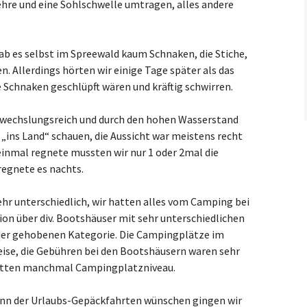
ehre und eine Sohlschwelle umtragen, alles andere
ab es selbst im Spreewald kaum Schnaken, die Stiche,
. Allerdings hörten wir einige Tage später als das
 Schnaken geschlüpft wären und kräftig schwirren.
abwechslungsreich und durch den hohen Wasserstand
„ins Land“ schauen, die Aussicht war meistens recht
einmal regnete mussten wir nur 1 oder 2mal die
egnete es nachts.
r unterschiedlich, wir hatten alles vom Camping bei
n über div. Bootshäuser mit sehr unterschiedlichen
der gehobenen Kategorie. Die Campingplätze im
ise, die Gebühren bei den Bootshäusern waren sehr
hatten manchmal Campingplatzniveau.
ginn der Urlaubs-Gepäckfahrten wünschen gingen wir