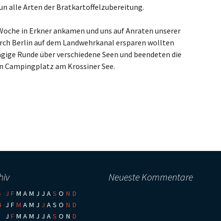
n alle Arten der Bratkartoffelzubereitung.
 Woche in Erkner ankamen und uns auf Anraten unserer
urch Berlin auf dem Landwehrkanal ersparen wollten
tägige Runde über verschiedene Seen und beendeten die
n Campingplatz am Krossiner See.
hiv
Neueste Kommentare
5
:
J
F
M
A
M
J
J
A
S
O
N
D
4
:
J
F
M
A
M
J
J
A
S
O
N
D
3
:
J
F
M
A
M
J
J
A
S
O
N
D