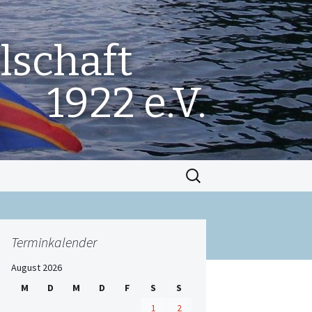
lschaft
1922 e.V.
Suchen
nach:
Terminkalender
August 2026
M
D
M
D
F
S
S
1
2