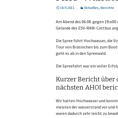
16.9.2011
Aktuelles
,
Berichte
Am Abend des 06.08. gegen 19:o00 
Gelände des ESV-RAW-Cottbus a
Die Spree führt Hochwasser, die St
Tour von Bräsinchen bis zum Boot
geht es ab in den Spreewald.
Die Spreefahrt war ein voller Erfol
Kurzer Bericht über 
nächsten AHOI beric
Wir hatten Hochwasser und konnten
meisten der wasserstand vor und h
waren dadurch sehr leicht zu bewä