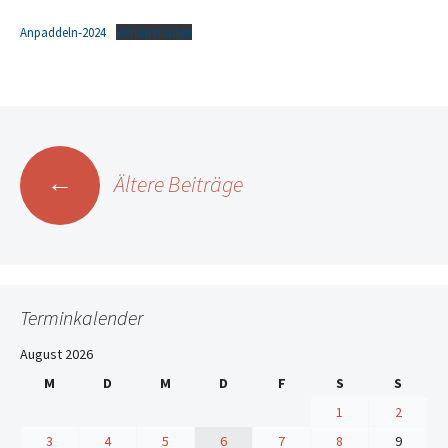
Anpaddeln-2024
Herunterladen
Beitrags-
←
Ältere Beiträge
Navigation
Terminkalender
August 2026
M
D
M
D
F
S
S
1
2
3
4
5
6
7
8
9