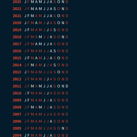
2023
:
J
F
M
A
M
J
J
A
S
O
N
D
2022
:
J
F
M
A
M
J
J
A
S
O
N
D
2021
:
J
F
M
A
M
J
J
A
S
O
N
D
2020
:
J
F
M
A
M
J
J
A
S
O
N
D
2019
:
J
F
M
A
M
J
J
A
S
O
N
D
2018
:
J
F
M
A
M
J
J
A
S
O
N
D
2017
:
J
F
M
A
M
J
J
A
S
O
N
D
2016
:
J
F
M
A
M
J
J
A
S
O
N
D
2015
:
J
F
M
A
M
J
J
A
S
O
N
D
2014
:
J
F
M
A
M
J
J
A
S
O
N
D
2013
:
J
F
M
A
M
J
J
A
S
O
N
D
2012
:
J
F
M
A
M
J
J
A
S
O
N
D
2011
:
J
F
M
A
M
J
J
A
S
O
N
D
2010
:
J
F
M
A
M
J
J
A
S
O
N
D
2009
:
J
F
M
A
M
J
J
A
S
O
N
D
2008
:
J
F
M
A
M
J
J
A
S
O
N
D
2007
:
J
F
M
A
M
J
J
A
S
O
N
D
2006
:
J
F
M
A
M
J
J
A
S
O
N
D
2005
:
J
F
M
A
M
J
J
A
S
O
N
D
2004
:
J
F
M
A
M
J
J
A
S
O
N
D