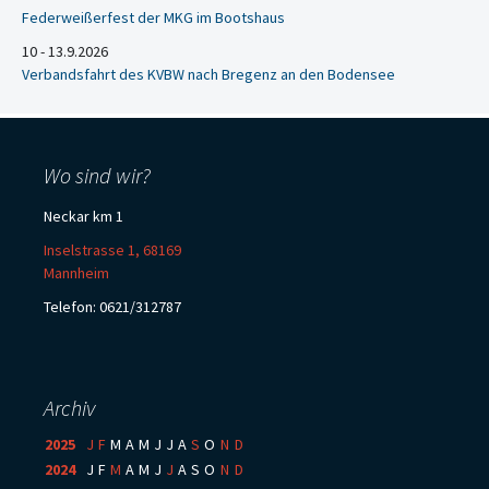
Federweißerfest der MKG im Bootshaus
10 - 13.9.2026
Verbandsfahrt des KVBW nach Bregenz an den Bodensee
Wo sind wir?
Neckar km 1
Inselstrasse 1, 68169
Mannheim
Telefon: 0621/312787
Archiv
2025
:
J
F
M
A
M
J
J
A
S
O
N
D
2024
:
J
F
M
A
M
J
J
A
S
O
N
D