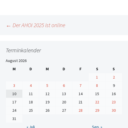
Beitrags-
←
Der AHOI 2025 ist online
Navigation
Terminkalender
August 2026
M
D
M
D
F
S
S
1
2
3
4
5
6
7
8
9
10
11
12
13
14
15
16
17
18
19
20
21
22
23
24
25
26
27
28
29
30
31
« Juli
Sep. »