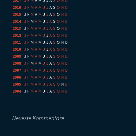
2017
:
J
F
M
A
M
J
J
A
S
O
N
D
2016
:
J
F
M
A
M
J
J
A
S
O
N
D
2015
:
J
F
M
A
M
J
J
A
S
O
N
D
2014
:
J
F
M
A
M
J
J
A
S
O
N
D
2013
:
J
F
M
A
M
J
J
A
S
O
N
D
2012
:
J
F
M
A
M
J
J
A
S
O
N
D
2011
:
J
F
M
A
M
J
J
A
S
O
N
D
2010
:
J
F
M
A
M
J
J
A
S
O
N
D
2009
:
J
F
M
A
M
J
J
A
S
O
N
D
2008
:
J
F
M
A
M
J
J
A
S
O
N
D
2007
:
J
F
M
A
M
J
J
A
S
O
N
D
2006
:
J
F
M
A
M
J
J
A
S
O
N
D
2005
:
J
F
M
A
M
J
J
A
S
O
N
D
2004
:
J
F
M
A
M
J
J
A
S
O
N
D
Neueste Kommentare