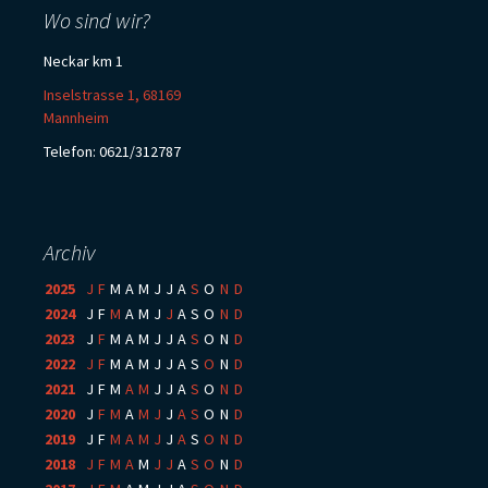
Wo sind wir?
Neckar km 1
Inselstrasse 1, 68169
Mannheim
Telefon: 0621/312787
Archiv
2025
:
J
F
M
A
M
J
J
A
S
O
N
D
2024
:
J
F
M
A
M
J
J
A
S
O
N
D
2023
:
J
F
M
A
M
J
J
A
S
O
N
D
2022
:
J
F
M
A
M
J
J
A
S
O
N
D
2021
:
J
F
M
A
M
J
J
A
S
O
N
D
2020
:
J
F
M
A
M
J
J
A
S
O
N
D
2019
:
J
F
M
A
M
J
J
A
S
O
N
D
2018
:
J
F
M
A
M
J
J
A
S
O
N
D