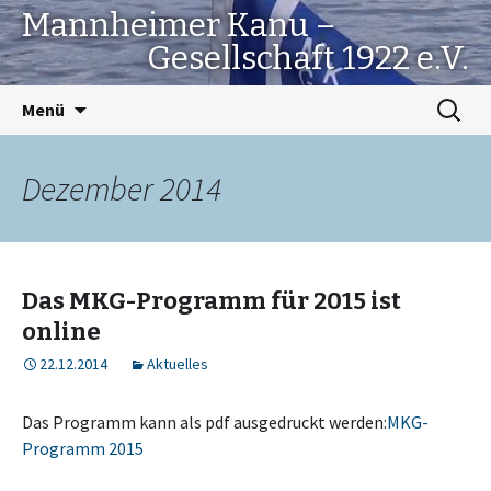
Mannheimer Kanu –
Gesellschaft 1922 e.V.
Springe
Suchen
Menü
zum
nach:
Inhalt
Dezember 2014
Das MKG-Programm für 2015 ist
online
22.12.2014
Aktuelles
Das Programm kann als pdf ausgedruckt werden:
MKG-
Programm 2015