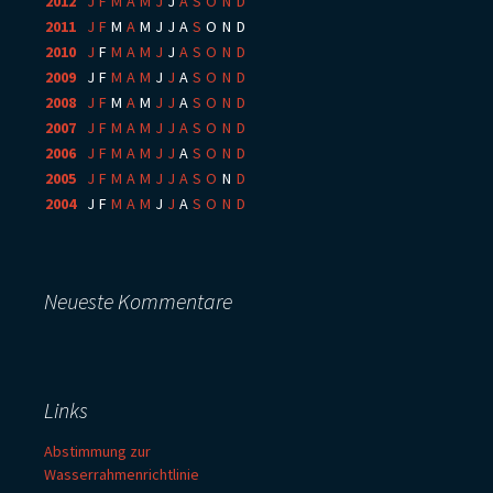
2012
:
J
F
M
A
M
J
J
A
S
O
N
D
2011
:
J
F
M
A
M
J
J
A
S
O
N
D
2010
:
J
F
M
A
M
J
J
A
S
O
N
D
2009
:
J
F
M
A
M
J
J
A
S
O
N
D
2008
:
J
F
M
A
M
J
J
A
S
O
N
D
2007
:
J
F
M
A
M
J
J
A
S
O
N
D
2006
:
J
F
M
A
M
J
J
A
S
O
N
D
2005
:
J
F
M
A
M
J
J
A
S
O
N
D
2004
:
J
F
M
A
M
J
J
A
S
O
N
D
Neueste Kommentare
Links
Abstimmung zur
Wasserrahmenrichtlinie