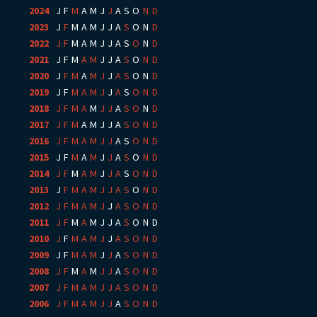
2024
:
J
F
M
A
M
J
J
A
S
O
N
D
2023
:
J
F
M
A
M
J
J
A
S
O
N
D
2022
:
J
F
M
A
M
J
J
A
S
O
N
D
2021
:
J
F
M
A
M
J
J
A
S
O
N
D
2020
:
J
F
M
A
M
J
J
A
S
O
N
D
2019
:
J
F
M
A
M
J
J
A
S
O
N
D
2018
:
J
F
M
A
M
J
J
A
S
O
N
D
2017
:
J
F
M
A
M
J
J
A
S
O
N
D
2016
:
J
F
M
A
M
J
J
A
S
O
N
D
2015
:
J
F
M
A
M
J
J
A
S
O
N
D
2014
:
J
F
M
A
M
J
J
A
S
O
N
D
2013
:
J
F
M
A
M
J
J
A
S
O
N
D
2012
:
J
F
M
A
M
J
J
A
S
O
N
D
2011
:
J
F
M
A
M
J
J
A
S
O
N
D
2010
:
J
F
M
A
M
J
J
A
S
O
N
D
2009
:
J
F
M
A
M
J
J
A
S
O
N
D
2008
:
J
F
M
A
M
J
J
A
S
O
N
D
2007
:
J
F
M
A
M
J
J
A
S
O
N
D
2006
:
J
F
M
A
M
J
J
A
S
O
N
D