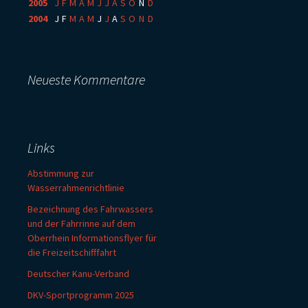
2005
:
J
F
M
A
M
J
J
A
S
O
N
D
2004
:
J
F
M
A
M
J
J
A
S
O
N
D
Neueste Kommentare
Links
Abstimmung zur
Wasserrahmenrichtlinie
Bezeichnung des Fahrwassers
und der Fahrrinne auf dem
Oberrhein Informationsflyer für
die Freizeitschifffahrt
Deutscher Kanu-Verband
DKV-Sportprogramm 2025