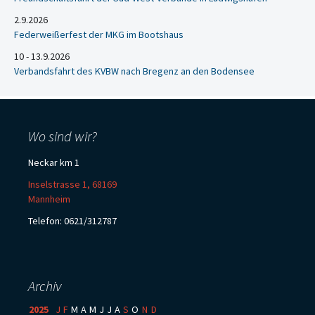
2.9.2026
Federweißerfest der MKG im Bootshaus
10 - 13.9.2026
Verbandsfahrt des KVBW nach Bregenz an den Bodensee
Wo sind wir?
Neckar km 1
Inselstrasse 1, 68169
Mannheim
Telefon: 0621/312787
Archiv
2025
:
J
F
M
A
M
J
J
A
S
O
N
D