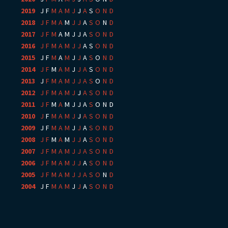
2019
:
J
F
M
A
M
J
J
A
S
O
N
D
2018
:
J
F
M
A
M
J
J
A
S
O
N
D
2017
:
J
F
M
A
M
J
J
A
S
O
N
D
2016
:
J
F
M
A
M
J
J
A
S
O
N
D
2015
:
J
F
M
A
M
J
J
A
S
O
N
D
2014
:
J
F
M
A
M
J
J
A
S
O
N
D
2013
:
J
F
M
A
M
J
J
A
S
O
N
D
2012
:
J
F
M
A
M
J
J
A
S
O
N
D
2011
:
J
F
M
A
M
J
J
A
S
O
N
D
2010
:
J
F
M
A
M
J
J
A
S
O
N
D
2009
:
J
F
M
A
M
J
J
A
S
O
N
D
2008
:
J
F
M
A
M
J
J
A
S
O
N
D
2007
:
J
F
M
A
M
J
J
A
S
O
N
D
2006
:
J
F
M
A
M
J
J
A
S
O
N
D
2005
:
J
F
M
A
M
J
J
A
S
O
N
D
2004
:
J
F
M
A
M
J
J
A
S
O
N
D