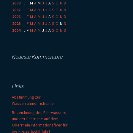
2008
:
J
F
M
A
M
J
J
A
S
O
N
D
2007
:
J
F
M
A
M
J
J
A
S
O
N
D
2006
:
J
F
M
A
M
J
J
A
S
O
N
D
2005
:
J
F
M
A
M
J
J
A
S
O
N
D
2004
:
J
F
M
A
M
J
J
A
S
O
N
D
Neueste Kommentare
Links
Abstimmung zur
Wasserrahmenrichtlinie
Bezeichnung des Fahrwassers
und der Fahrrinne auf dem
Oberrhein Informationsflyer für
die Freizeitschifffahrt