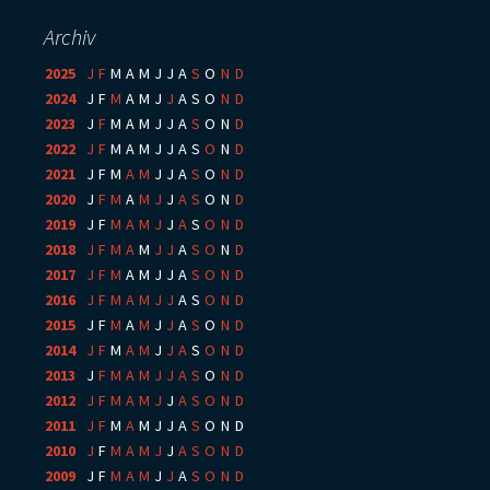
Archiv
2025
:
J
F
M
A
M
J
J
A
S
O
N
D
2024
:
J
F
M
A
M
J
J
A
S
O
N
D
2023
:
J
F
M
A
M
J
J
A
S
O
N
D
2022
:
J
F
M
A
M
J
J
A
S
O
N
D
2021
:
J
F
M
A
M
J
J
A
S
O
N
D
2020
:
J
F
M
A
M
J
J
A
S
O
N
D
2019
:
J
F
M
A
M
J
J
A
S
O
N
D
2018
:
J
F
M
A
M
J
J
A
S
O
N
D
2017
:
J
F
M
A
M
J
J
A
S
O
N
D
2016
:
J
F
M
A
M
J
J
A
S
O
N
D
2015
:
J
F
M
A
M
J
J
A
S
O
N
D
2014
:
J
F
M
A
M
J
J
A
S
O
N
D
2013
:
J
F
M
A
M
J
J
A
S
O
N
D
2012
:
J
F
M
A
M
J
J
A
S
O
N
D
2011
:
J
F
M
A
M
J
J
A
S
O
N
D
2010
:
J
F
M
A
M
J
J
A
S
O
N
D
2009
:
J
F
M
A
M
J
J
A
S
O
N
D